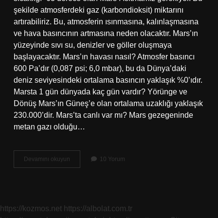
şekilde atmosferdeki gaz (karbondioksit) miktarını
artırabiliriz. Bu, atmosferin ısınmasına, kalınlaşmasına
ve hava basıncının artmasına neden olacaktır. Mars’ın
yüzeyinde sıvı su, denizler ve göller oluşmaya
başlayacaktır. Mars’ın havası nasıl? Atmosfer basıncı
600 Pa’dır (0,087 psi; 6,0 mbar), bu da Dünya’daki
deniz seviyesindeki ortalama basıncın yaklaşık %0’ıdır.
Marsta 1 gün dünyada kaç gün vardır? Yörünge ve
Dönüş Mars’ın Güneş’e olan ortalama uzaklığı yaklaşık
230.000’dir. Mars’ta canlı var mı? Mars gezegeninde
metan gazı olduğu…
Mars
Devamını okuyun
10 Yorum
Sıcak
Mı
Soğuk
Mu
https://kozmos.net
https://albolat.com.tr