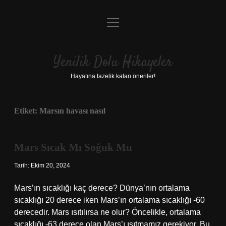
menüyü
Anasayfa
aç
Gizlilik Politikası
Yenilik Dolu Hikayeler
Yasal Uyarı
Hayatına tazelik katan öneriler!
Hakkımızda
Etiket:
Marsın havası nasıl
Mars Sıcak Mı Soğuk Mu
Tarih: Ekim 20, 2024
Mars’ın sıcaklığı kaç derece? Dünya’nın ortalama
sıcaklığı 20 derece iken Mars’ın ortalama sıcaklığı -60
derecedir. Mars ısıtılırsa ne olur? Öncelikle, ortalama
sıcaklığı -63 derece olan Mars’ı ısıtmamız gerekiyor. Bu