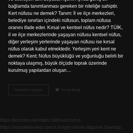
bağlamda tanımlanması gereken bir niteliğe sahiptir.
Kert nüfusu ne demek? Tanım: İl ve ilçe merkezleri,
belediye sınırları içindeki nüfusun, toplam nüfusa
oranını ifade eder. Kırsal ve kentsel nüfus nedir? TÜİK,
il ve ilçe merkezlerinde yaşayan nüfusu kentsel nüfus,
diğer yerleşim yerlerinde yaşayan nüfusu ise kırsal
nüfus olarak kabul etmektedir. Yerleşim yeri kent ne
demek? Kent; Nüfus büyüklüğü ve yoğunluğu belirli bir
noktaya ulaşmış, büyük ölçüde toprak üzerinde
kurulmuş yapılardan oluşan…
Kent
Devamını okuyun
Yorum Bırak
Nüfusu
Ne
Demek
https://kozmos.net
https://albolat.com.tr
https://nanotekenerji.com.tr
knight online
nttgame
Sitemap