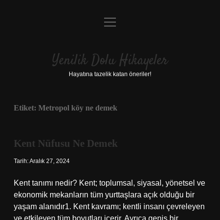
menüyü
Anasayfa
aç
Gizlilik Politikası
Yenilik Dolu Hikayeler
Yasal Uyarı
Hayatına tazelik katan öneriler!
Hakkımızda
Etiket:
Metropol köy ne demek
Kent Nüfusu Ne Demek
Tarih: Aralık 27, 2024
Kent tanımı nedir? Kent; toplumsal, siyasal, yönetsel ve
ekonomik mekanların tüm yurttaşlara açık olduğu bir
yaşam alanıdır1. Kent kavramı; kentli insanı çevreleyen
ve etkileyen tüm boyutları içerir. Ayrıca geniş bir