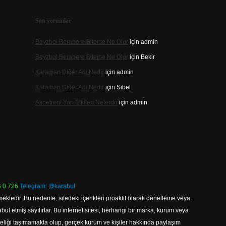
Son yorumlar
Beyzbol Berabere Biterse Ne Olur
için
admin
Beyzbol Berabere Biterse Ne Olur
için
Bekir
Karaman Diğer Adı Nedir
için
admin
Karaman Diğer Adı Nedir
için
Sibel
Aknetrent Yan Etkileri Nelerdir
için
admin
 0 726
Telegram: @karabul
ektedir. Bu nedenle, sitedeki içerikleri proaktif olarak denetleme veya
 etmiş sayılırlar. Bu internet sitesi, herhangi bir marka, kurum veya
niteliği taşımamakta olup, gerçek kurum ve kişiler hakkında paylaşım