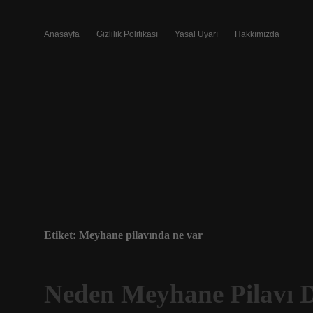
Anasayfa
Gizlilik Politikası
Yasal Uyarı
Hakkımızda
Etiket:
Meyhane pilavında ne var
Neden Meyhane Pilavı 