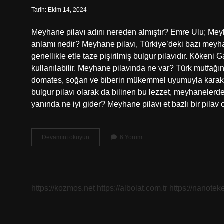
Tarih: Ekim 14, 2024
Meyhane pilavı adını nereden almıştır? Emre Ulu; Meyha
anlamı nedir? Meyhane pilavı, Türkiye’deki bazı meyha
genellikle etle taze pişirilmiş bulgur pilavıdır. Köken
kullanılabilir. Meyhane pilavında ne var? Türk mutfağın
domates, soğan ve biberin mükemmel uyumuyla karakteri
bulgur pilavı olarak da bilinen bu lezzet, meyhanelerd
yanında ne iyi gider? Meyhane pilavı et bazlı bir pil
Neden
Devamını okuyun
6 Yorum
Meyhane
Pilavı
Denir
https://kozmos.net
https://albolat.com.tr
https://nanoteke