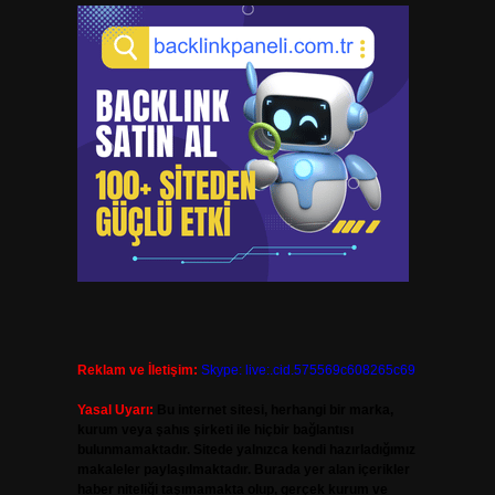
Reklam ve İletişim:
Skype: live:.cid.575569c608265c69
Yasal Uyarı:
Bu internet sitesi, herhangi bir marka,
kurum veya şahıs şirketi ile hiçbir bağlantısı
bulunmamaktadır. Sitede yalnızca kendi hazırladığımız
makaleler paylaşılmaktadır. Burada yer alan içerikler
haber niteliği taşımamakta olup, gerçek kurum ve