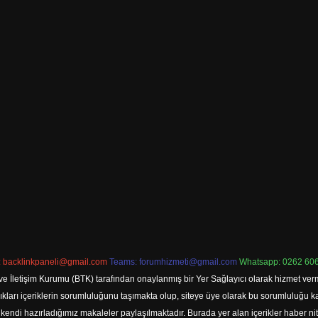
:
backlinkpaneli@gmail.com
Teams:
forumhizmeti@gmail.com
Whatsapp: 0262 606
ve İletişim Kurumu (BTK) tarafından onaylanmış bir Yer Sağlayıcı olarak hizmet verm
rı içeriklerin sorumluluğunu taşımakta olup, siteye üye olarak bu sorumluluğu kabul
a kendi hazırladığımız makaleler paylaşılmaktadır. Burada yer alan içerikler haber 