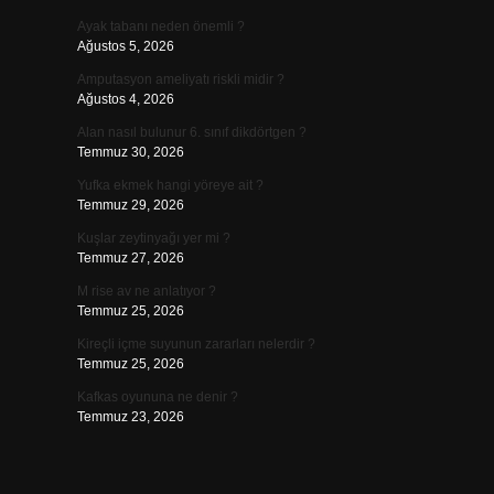
Ayak tabanı neden önemli ?
Ağustos 5, 2026
Amputasyon ameliyatı riskli midir ?
Ağustos 4, 2026
Alan nasıl bulunur 6. sınıf dikdörtgen ?
Temmuz 30, 2026
Yufka ekmek hangi yöreye ait ?
Temmuz 29, 2026
Kuşlar zeytinyağı yer mi ?
Temmuz 27, 2026
M rise av ne anlatıyor ?
Temmuz 25, 2026
Kireçli içme suyunun zararları nelerdir ?
Temmuz 25, 2026
Kafkas oyununa ne denir ?
Temmuz 23, 2026