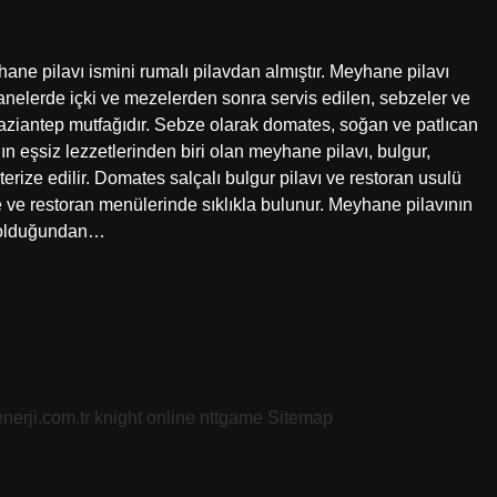
ne pilavı ismini rumalı pilavdan almıştır. Meyhane pilavı
nelerde içki ve mezelerden sonra servis edilen, sebzeler ve
i Gaziantep mutfağıdır. Sebze olarak domates, soğan ve patlıcan
ın eşsiz lezzetlerinden biri olan meyhane pilavı, bulgur,
ze edilir. Domates salçalı bulgur pilavı ve restoran usulü
e ve restoran menülerinde sıklıkla bulunur. Meyhane pilavının
av olduğundan…
nerji.com.tr
knight online
nttgame
Sitemap