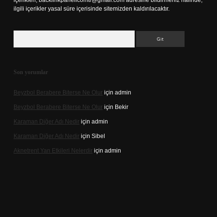
içerikleri,
backlinkpanelicomtr@gmail.com
adresine bildirmeniz halinde,
ilgili içerikler yasal süre içerisinde sitemizden kaldırılacaktır.
Arama
Son yorumlar
Beyzbol Berabere Biterse Ne Olur
için
admin
Beyzbol Berabere Biterse Ne Olur
için
Bekir
Karaman Diğer Adı Nedir
için
admin
Karaman Diğer Adı Nedir
için
Sibel
Aknetrent Yan Etkileri Nelerdir
için
admin