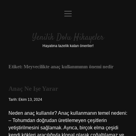
menüyü
Anasayfa
aç
Gizlilik Politikası
Yenilik Dolu Hikayeler
Yasal Uyarı
Hayatına tazelik katan öneriler!
Hakkımızda
Etiket:
Meyvecilikte anaç kullanımının önemi nedir
Anaç Ne Işe Yarar
Tarih: Ekim 13, 2024
Neden anaç kullanılır? Anaç kullanmanın temel nedeni:
– Tohumdan doğrudan üretilemeyen çeşitlerin
yetiştirilmesini sağlamak. Ayrıca, birçok elma çeşidi
kendi kökleri aracılığıyla klonal olarak çoğaltılamaz ve