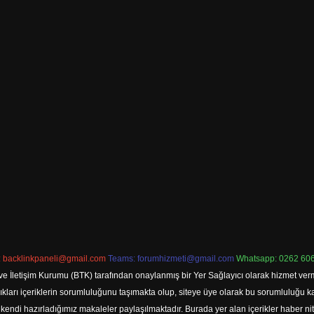
:
backlinkpaneli@gmail.com
Teams:
forumhizmeti@gmail.com
Whatsapp: 0262 606
ve İletişim Kurumu (BTK) tarafından onaylanmış bir Yer Sağlayıcı olarak hizmet verm
rı içeriklerin sorumluluğunu taşımakta olup, siteye üye olarak bu sorumluluğu kabul
a kendi hazırladığımız makaleler paylaşılmaktadır. Burada yer alan içerikler haber 