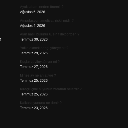
Ayak tabanı neden önemli ?
Ağustos 5, 2026
Amputasyon ameliyatı riskli midir ?
Ağustos 4, 2026
Alan nasıl bulunur 6. sınıf dikdörtgen ?
e
Temmuz 30, 2026
Yufka ekmek hangi yöreye ait ?
Temmuz 29, 2026
Kuşlar zeytinyağı yer mi ?
Temmuz 27, 2026
M rise av ne anlatıyor ?
Temmuz 25, 2026
Kireçli içme suyunun zararları nelerdir ?
Temmuz 25, 2026
Kafkas oyununa ne denir ?
Temmuz 23, 2026