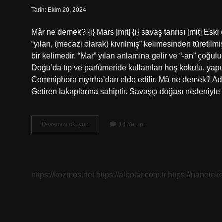
Tarih: Ekim 20, 2024
Mâr ne demek? {i} Mars [mit] {i} savaş tanrısı [mit] Es
“yılan, (mecazi olarak) kıvrılmış” kelimesinden türetilm
bir kelimedir. “Mar” yılan anlamına gelir ve “-an” çoğuludur. Mûr ne 
Doğu’da tıp ve parfümeride kullanılan hoş kokulu, yapış
Commiphora myrrha’dan elde edilir. Mâ ne demek? Adı
Getiren lakaplarına sahiptir. Savaşçı doğası nedeniyle
Mâr
Devamını okuyun
14 Yorum
Osmanlica
Ne
Demek
https://kozmos.net
https://albolat.com.tr
https://nanoteke