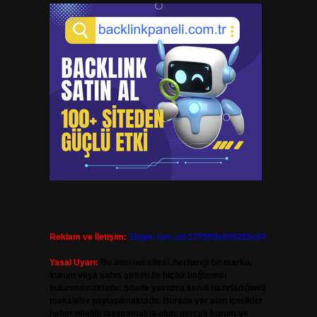
Reklam ve İletişim:
Skype: live:.cid.575569c608265c69
Yasal Uyarı:
Bu internet sitesi, herhangi bir marka,
kurum veya şahıs şirketi ile hiçbir bağlantısı
bulunmamaktadır. Sitede yalnızca kendi hazırladığımız
makaleler paylaşılmaktadır. Burada yer alan içerikler
haber niteliği taşımamakta olup, gerçek kurum ve