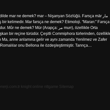
ki dilde mar ne demek? mar – Nişanyan Sözlüğü. Farsça mār مار
iş bir kelimedir. Mar farsça ne demek? Etimoloji. “Maran:” Farsça
demek? Mür (Arapça: مر murr), özellikle Orta
kan bir reçine türüdür. Çeşitli Commiphora türlerinden, özellikl
 Ma, anne anlamına gelir ve aynı zamanda Yenilmez ve Zafer
 Romalılar onu Bellona ile özdeşleştirmiştir. Tanrıça…
nerji.com.tr
knight online
nttgame
Sitemap