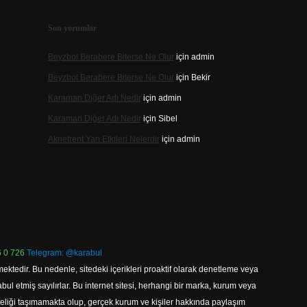
Son yorumlar
Beyzbol Berabere Biterse Ne Olur
için
admin
Beyzbol Berabere Biterse Ne Olur
için
Bekir
Karaman Diğer Adı Nedir
için
admin
Karaman Diğer Adı Nedir
için
Sibel
Aknetrent Yan Etkileri Nelerdir
için
admin
 0 726
Telegram: @karabul
ektedir. Bu nedenle, sitedeki içerikleri proaktif olarak denetleme veya
 etmiş sayılırlar. Bu internet sitesi, herhangi bir marka, kurum veya
niteliği taşımamakta olup, gerçek kurum ve kişiler hakkında paylaşım