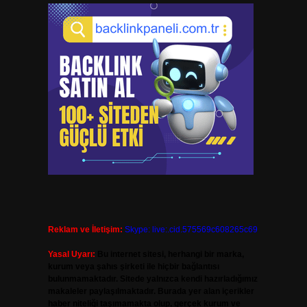
Reklam ve İletişim:
Skype: live:.cid.575569c608265c69
Yasal Uyarı:
Bu internet sitesi, herhangi bir marka,
kurum veya şahıs şirketi ile hiçbir bağlantısı
bulunmamaktadır. Sitede yalnızca kendi hazırladığımız
makaleler paylaşılmaktadır. Burada yer alan içerikler
haber niteliği taşımamakta olup, gerçek kurum ve