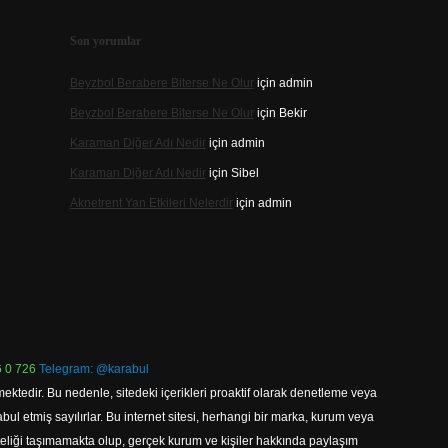
Son yorumlar
Beyzbol Berabere Biterse Ne Olur
için
admin
Beyzbol Berabere Biterse Ne Olur
için
Bekir
Karaman Diğer Adı Nedir
için
admin
Karaman Diğer Adı Nedir
için
Sibel
Aknetrent Yan Etkileri Nelerdir
için
admin
 0 726
Telegram: @karabul
ektedir. Bu nedenle, sitedeki içerikleri proaktif olarak denetleme veya
 etmiş sayılırlar. Bu internet sitesi, herhangi bir marka, kurum veya
niteliği taşımamakta olup, gerçek kurum ve kişiler hakkında paylaşım