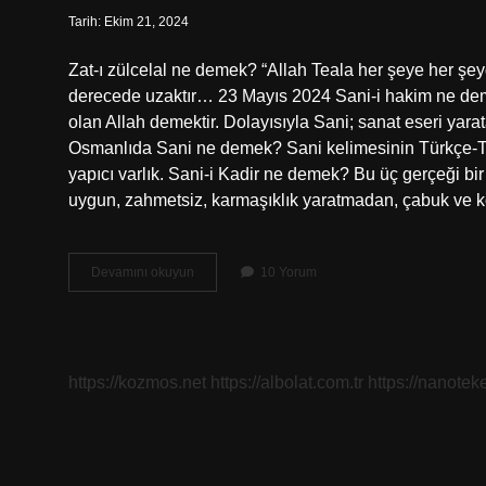
Tarih: Ekim 21, 2024
Zat-ı zülcelal ne demek? “Allah Teala her şeye her ş
derecede uzaktır… 23 Mayıs 2024 Sani-i hakim ne demek?
olan Allah demektir. Dolayısıyla Sani; sanat eseri yara
Osmanlıda Sani ne demek? Sani kelimesinin Türkçe-Tü
yapıcı varlık. Sani-i Kadir ne demek? Bu üç gerçeği b
uygun, zahmetsiz, karmaşıklık yaratmadan, çabuk ve kol
Sani
Devamını okuyun
10 Yorum
Zulcelal
Ne
Demek
https://kozmos.net
https://albolat.com.tr
https://nanoteke