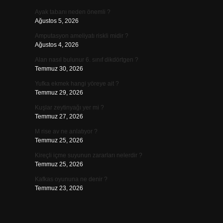
Ayak tabanı neden önemli ?
Ağustos 5, 2026
Amputasyon ameliyatı riskli midir ?
Ağustos 4, 2026
Alan nasıl bulunur 6. sınıf dikdörtgen ?
Temmuz 30, 2026
Yufka ekmek hangi yöreye ait ?
…
Temmuz 29, 2026
Kuşlar zeytinyağı yer mi ?
Temmuz 27, 2026
M rise av ne anlatıyor ?
Temmuz 25, 2026
Kireçli içme suyunun zararları nelerdir ?
Temmuz 25, 2026
Kafkas oyununa ne denir ?
Temmuz 23, 2026