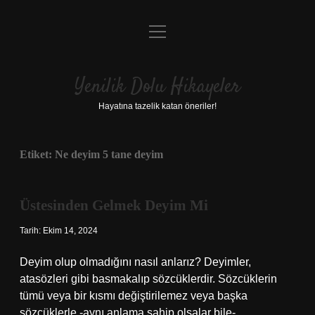
menüyü
Anasayfa
aç
Gizlilik Politikası
Yenilik Dolu Hikayeler
Yasal Uyarı
Hayatına tazelik katan öneriler!
Hakkımızda
Etiket:
Ne deyim 5 tane deyim
Üstesinden Gelmek Deyim Mi
Tarih: Ekim 14, 2024
Deyim olup olmadığını nasıl anlarız? Deyimler,
atasözleri gibi basmakalıp sözcüklerdir. Sözcüklerin
tümü veya bir kısmı değiştirilemez veya başka
sözcüklerle -aynı anlama sahip olsalar bile-