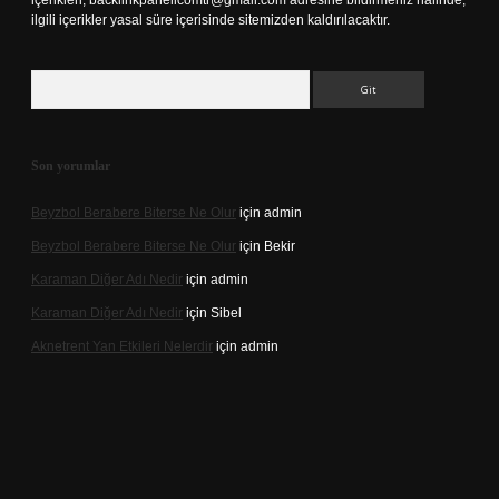
içerikleri,
backlinkpanelicomtr@gmail.com
adresine bildirmeniz halinde,
ilgili içerikler yasal süre içerisinde sitemizden kaldırılacaktır.
Arama
Son yorumlar
Beyzbol Berabere Biterse Ne Olur
için
admin
Beyzbol Berabere Biterse Ne Olur
için
Bekir
Karaman Diğer Adı Nedir
için
admin
Karaman Diğer Adı Nedir
için
Sibel
Aknetrent Yan Etkileri Nelerdir
için
admin