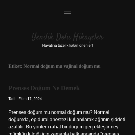
menüyü
Anasayfa
aç
Gizlilik Politikası
Yenilik Dolu Hikayeler
Yasal Uyarı
Hayatına tazelik katan öneriler!
Hakkımızda
Etiket:
Normal doğum mu vajinal doğum mu
Prenses Doğum Ne Demek
Tarih: Ekim 17, 2024
Prenses doğum mu normal doğum mu? Normal
doğumda, epidural anestezi kullanılarak ağrının şiddeti
azaltılır. Bu yöntem rahat bir doğum gerçekleştirmeyi
mümkün kıldığı için zamanla halk arasında “prenses