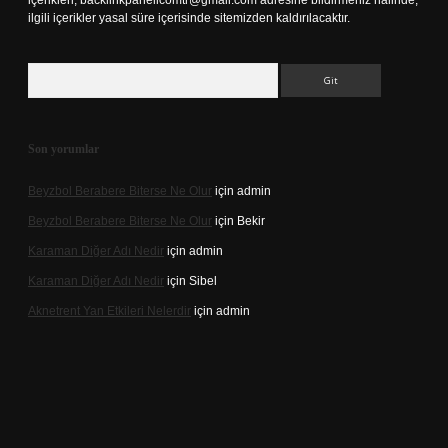
içerikleri,
backlinkpanelicomtr@gmail.com
adresine bildirmeniz halinde,
ilgili içerikler yasal süre içerisinde sitemizden kaldırılacaktır.
Arama
Son yorumlar
Beyzbol Berabere Biterse Ne Olur
için
admin
Beyzbol Berabere Biterse Ne Olur
için
Bekir
Karaman Diğer Adı Nedir
için
admin
Karaman Diğer Adı Nedir
için
Sibel
Aknetrent Yan Etkileri Nelerdir
için
admin