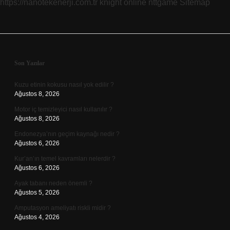
https://nanotekenerji.com.tr
knight online
nttgame
Sitemap
Sidebar
Son Yazılar
Kuzu etinin kokusu nasıl yok edilir ?
Ağustos 8, 2026
Motor iç temizleyici nasıl kullanılır ?
Ağustos 8, 2026
Endonezya’nın geçim kaynağı nedir ?
Ağustos 6, 2026
Kur’an’ın temel kavramları nelerdir ?
Ağustos 6, 2026
Ayak tabanı neden önemli ?
Ağustos 5, 2026
Amputasyon ameliyatı riskli midir ?
Ağustos 4, 2026