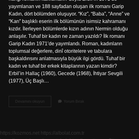
yayımlanan ve 188 sayfadan oluşan ilk romanı Garip
Kadın, dört bölümden oluşuyor. “Kız”, “Baba”, “Anne” ve
“Karı” başlıklı eserin ilk bölümünün isimsiz kahramanı
kızdır. İlerleyen bölümlerde kızın adının Nermin olduğu
anlaşılır. Tuhaf bir kadın ne zaman yazıldı? İlk romanı
Garip Kadın 1971’de yayımlandı. Roman, kadınların
toplumsal değerlere, dinî otoritelere ve tabulara
başkaldırısını anlatmasıyla büyük ilgi gördü. Tuhaf bir
kadın ve tuhaf bir erkek kitaplarının yazarı kimdir?
Erbil’in Hallaç (1960), Gecede (1968), İhtiyar Sevgili
(1977), Üç Başlı…
Tuhaf
Devamını okuyun
Yorum Bırak
Bir
Kadın
Konusu
Ne
https://kozmos.net
https://albolat.com.tr