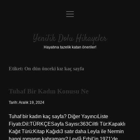
menüyü
Anasayfa
aç
Gizlilik Politikası
Yenilik Dolu Hikayeler
Yasal Uyarı
Hayatına tazelik katan öneriler!
Hakkımızda
Etiket:
On dün önceki kız kaç sayfa
Tuhaf Bir Kadın Konusu Ne
Tarih: Aralık 19, 2024
Tuhaf bir kadın kaç sayfa? Diğer YayıncıListe
Fiyatı:Dil:TÜRKÇESayfa Sayısı:363Ciltli Tür:Kapaklı
Kağıt Türü:Kitap Kağıdı3 satır daha Leyla ile Nermin
hangi romanın kahramanı? Leylâ Erbil’in 1971’de