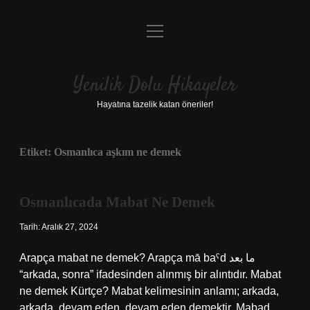
menüyü
Anasayfa
aç
Gizlilik Politikası
Yenilik Dolu Hikayeler
Yasal Uyarı
Hayatına tazelik katan öneriler!
Hakkımızda
Etiket:
Osmanlıca aşkım ne demek
Osmanlıcada Mabat Ne Demek
Tarih: Aralık 27, 2024
Arapça mabat ne demek? Arapça mā baˁd ما بعد
“arkada, sonra” ifadesinden alınmış bir alıntıdır. Mabat
ne demek Kürtçe? Mabat kelimesinin anlamı; arkada,
arkada, devam eden, devam eden demektir. Mabad