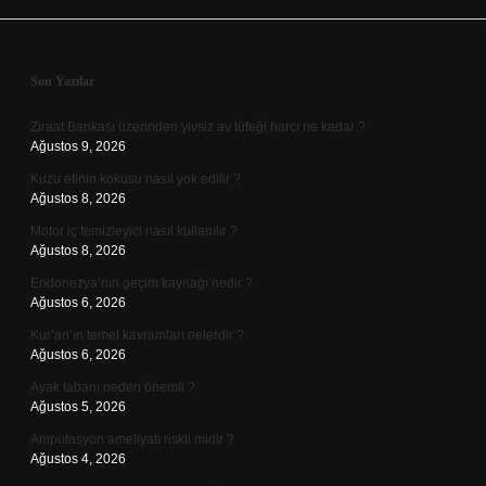
Sidebar
Son Yazılar
Ziraat Bankası üzerinden yivsiz av tüfeği harcı ne kadar ?
Ağustos 9, 2026
Kuzu etinin kokusu nasıl yok edilir ?
Ağustos 8, 2026
Motor iç temizleyici nasıl kullanılır ?
Ağustos 8, 2026
Endonezya’nın geçim kaynağı nedir ?
Ağustos 6, 2026
Kur’an’ın temel kavramları nelerdir ?
Ağustos 6, 2026
Ayak tabanı neden önemli ?
Ağustos 5, 2026
Amputasyon ameliyatı riskli midir ?
Ağustos 4, 2026