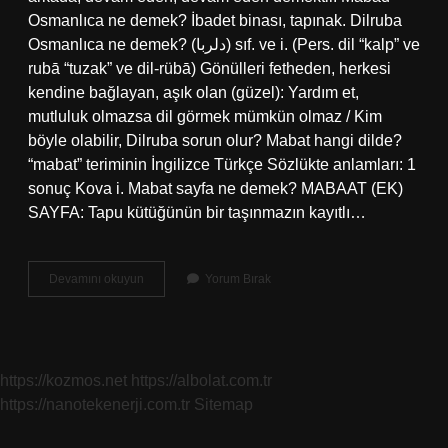
Osmanlıca ne demek? İbadet binası, tapınak. Dilruba
Osmanlıca ne demek? (ﺩﻟﺮﺑﺎ) sıf. ve i. (Pers. dil “kalp” ve
rubā “tuzak” ve dil-rübā) Gönülleri fetheden, herkesi
kendine bağlayan, aşık olan (güzel): Yardım et,
mutluluk olmazsa dil görmek mümkün olmaz / Kim
böyle olabilir, Dilruba sorun olur? Mabat hangi dilde?
“mabat” teriminin İngilizce Türkçe Sözlükte anlamları: 1
sonuç Kova i. Mabat sayfa ne demek? MABAAT (EK)
SAYFA: Tapu kütüğünün bir taşınmazın kayıtlı…
Osmanlıcada
Devamını okuyun
Yorum Bırak
Mabat
Ne
Demek
https://kozmos.net
https://albolat.com.tr
https://nanotekenerji.com.tr
Sitemap