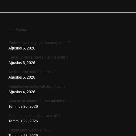
Sidebar
Son Yazılar
Endonezya’nın geçim kaynağı nedir ?
Ağustos 6, 2026
Kur’an’ın temel kavramları nelerdir ?
Ağustos 6, 2026
Ayak tabanı neden önemli ?
Ağustos 5, 2026
Amputasyon ameliyatı riskli midir ?
Ağustos 4, 2026
Alan nasıl bulunur 6. sınıf dikdörtgen ?
Temmuz 30, 2026
Yufka ekmek hangi yöreye ait ?
Temmuz 29, 2026
Kuşlar zeytinyağı yer mi ?
Temmuz 27, 2026