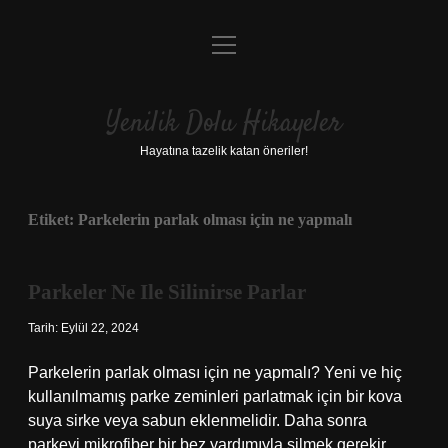
menüyü
Anasayfa
aç
Gizlilik Politikası
Yenilik Dolu Hikayeler
Yasal Uyarı
Hayatına tazelik katan öneriler!
Hakkımızda
Etiket:
Parkelerin parlak olması için ne yapmalı
Parkeler Ne Ile Silinirse Parlar
Tarih: Eylül 22, 2024
Parkelerin parlak olması için ne yapmalı? Yeni ve hiç
kullanılmamış parke zeminleri parlatmak için bir kova
suya sirke veya sabun eklenmelidir. Daha sonra
parkeyi mikrofiber bir bez yardımıyla silmek gerekir.