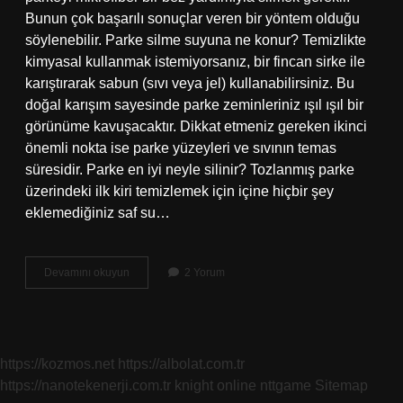
Bunun çok başarılı sonuçlar veren bir yöntem olduğu
söylenebilir. Parke silme suyuna ne konur? Temizlikte
kimyasal kullanmak istemiyorsanız, bir fincan sirke ile
karıştırarak sabun (sıvı veya jel) kullanabilirsiniz. Bu
doğal karışım sayesinde parke zeminleriniz ışıl ışıl bir
görünüme kavuşacaktır. Dikkat etmeniz gereken ikinci
önemli nokta ise parke yüzeyleri ve sıvının temas
süresidir. Parke en iyi neyle silinir? Tozlanmış parke
üzerindeki ilk kiri temizlemek için içine hiçbir şey
eklemediğiniz saf su…
Parkeler
Devamını okuyun
2 Yorum
Ne
Ile
Silinirse
Parlar
https://kozmos.net
https://albolat.com.tr
https://nanotekenerji.com.tr
knight online
nttgame
Sitemap