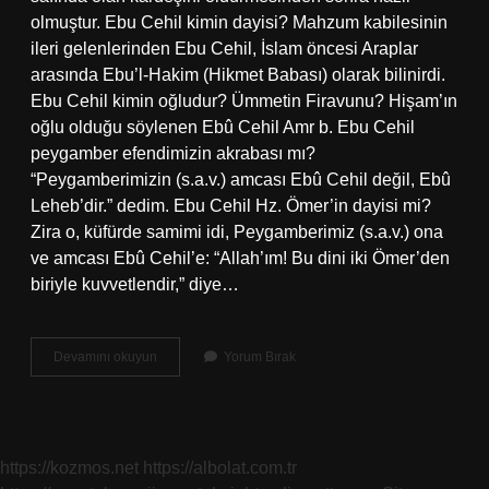
olmuştur. Ebu Cehil kimin dayisi? Mahzum kabilesinin
ileri gelenlerinden Ebu Cehil, İslam öncesi Araplar
arasında Ebu’l-Hakim (Hikmet Babası) olarak bilinirdi.
Ebu Cehil kimin oğludur? Ümmetin Firavunu? Hişam’ın
oğlu olduğu söylenen Ebû Cehil Amr b. Ebu Cehil
peygamber efendimizin akrabası mı?
“Peygamberimizin (s.a.v.) amcası Ebû Cehil değil, Ebû
Leheb’dir.” dedim. Ebu Cehil Hz. Ömer’in dayisi mi?
Zira o, küfürde samimi idi, Peygamberimiz (s.a.v.) ona
ve amcası Ebû Cehil’e: “Allah’ım! Bu dini iki Ömer’den
biriyle kuvvetlendir,” diye…
Ebu
Devamını okuyun
Yorum Bırak
Cehil
Hz
Ömerin
Dayısı
Mı
https://kozmos.net
https://albolat.com.tr