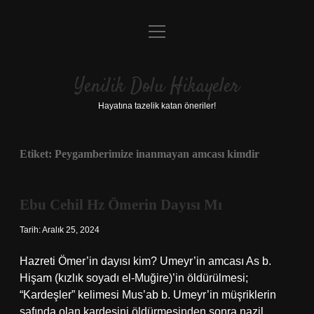
menüyü
Anasayfa
aç
Gizlilik Politikası
Yenilik Dolu Hikayeler
Yasal Uyarı
Hayatına tazelik katan öneriler!
Hakkımızda
Etiket:
Peygamberimize inanmayan amcası kimdir
Ebu Cehil Hz Ömerin Dayısı Mı
Tarih: Aralık 25, 2024
Hazreti Ömer’in dayısı kim? Umeyr’in amcası As b.
Hişam (kızlık soyadı el-Muğire)’in öldürülmesi;
“Kardeşler” kelimesi Mus’ab b. Umeyr’in müşriklerin
safında olan kardeşini öldürmesinden sonra nazil