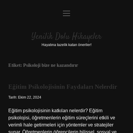
menüyü
Anasayfa
aç
Gizlilik Politikası
Yenilik Dolu Hikayeler
Yasal Uyarı
Hayatına tazelik katan öneriler!
Hakkımızda
Etiket:
Psikoloji bize ne kazandırır
Eğitim Psikolojisinin Faydaları Nelerdir
Tarih: Ekim 22, 2024
Eğitim psikolojisinin katkıları nelerdir? Eğitim
psikolojisi, öğretmenlerin eğitim süreçlerini etkili ve
verimli hale getirmeleri için yöntemler ve stratejiler
sunar. Öğretmenlerin öğrencilerin bilişsel, sosyal ve