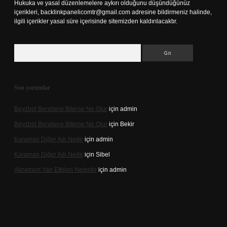
Hukuka ve yasal düzenlemelere aykırı olduğunu düşündüğünüz
içerikleri,
backlinkpanelicomtr@gmail.com
adresine bildirmeniz halinde,
ilgili içerikler yasal süre içerisinde sitemizden kaldırılacaktır.
Arama
Son yorumlar
Beyzbol Berabere Biterse Ne Olur
için
admin
Beyzbol Berabere Biterse Ne Olur
için
Bekir
Karaman Diğer Adı Nedir
için
admin
Karaman Diğer Adı Nedir
için
Sibel
Aknetrent Yan Etkileri Nelerdir
için
admin