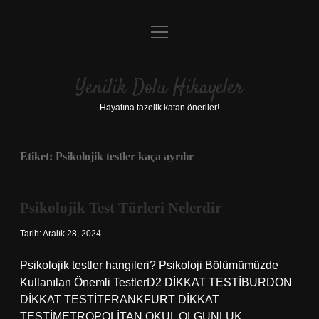
menüyü
Anasayfa
aç
Gizlilik Politikası
Yenilik Dolu Hikayeler
Yasal Uyarı
Hayatına tazelik katan öneriler!
Hakkımızda
Etiket:
Psikolojik testler kaça ayrılır
Psikolojik Test Türleri Nelerdir
Tarih: Aralık 28, 2024
Psikolojik testler hangileri? Psikoloji Bölümümüzde
Kullanılan Önemli TestlerD2 DİKKAT TESTİBURDON
DİKKAT TESTİTFRANKFURT DİKKAT
TESTİMETROPOLİTAN OKUL OLGUNLUK