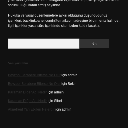
yazdıkları içeriklerin sorumluluğunu taşımakta olup, siteye üye olarak bu
sorumluluğu kabul etmiş sayılırlar.
Hukuka ve yasal düzenlemelere aykırı olduğunu düşündüğünüz
içerikleri,
backlinkpanelicomtr@gmail.com
adresine bildirmeniz halinde,
ilgili içerikler yasal süre içerisinde sitemizden kaldırılacaktır.
Arama
Son yorumlar
Beyzbol Berabere Biterse Ne Olur
için
admin
Beyzbol Berabere Biterse Ne Olur
için
Bekir
Karaman Diğer Adı Nedir
için
admin
Karaman Diğer Adı Nedir
için
Sibel
Aknetrent Yan Etkileri Nelerdir
için
admin