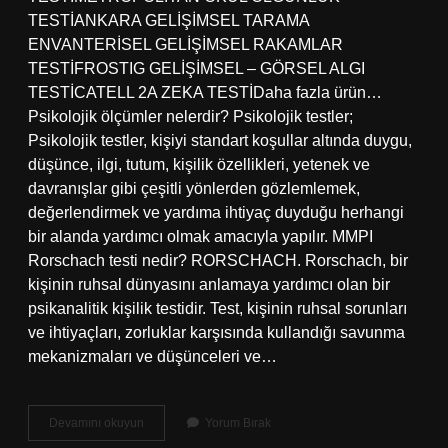
TESTİANKARA GELİŞİMSEL TARAMA
ENVANTERİSEL GELİŞİMSEL RAKAMLAR
TESTİFROSTIG GELİŞİMSEL – GÖRSEL ALGI
TESTİCATELL 2A ZEKA TESTİDaha fazla ürün…
Psikolojik ölçümler nelerdir? Psikolojik testler;
Psikolojik testler, kişiyi standart koşullar altında duygu,
düşünce, ilgi, tutum, kişilik özellikleri, yetenek ve
davranışlar gibi çeşitli yönlerden gözlemlemek,
değerlendirmek ve yardıma ihtiyaç duyduğu herhangi
bir alanda yardımcı olmak amacıyla yapılır. MMPI
Rorschach testi nedir? RORSCHACH. Rorschach, bir
kişinin ruhsal dünyasını anlamaya yardımcı olan bir
psikanalitik kişilik testidir. Test, kişinin ruhsal sorunları
ve ihtiyaçları, zorluklar karşısında kullandığı savunma
mekanizmaları ve düşünceleri ve…
Psikolojik
Devamını okuyun
Yorum Bırak
Test