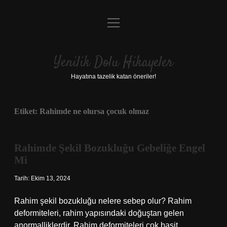
menüyü
Anasayfa
aç
Gizlilik Politikası
Yenilik Dolu Hikayeler
Yasal Uyarı
Hayatına tazelik katan öneriler!
Hakkımızda
Etiket:
Rahimde ne olursa çocuk olmaz
Rahimde Şekil Bozukluğu Gebeliğe Engel
Mi
Tarih: Ekim 13, 2024
Rahim şekil bozukluğu nelere sebep olur? Rahim
deformiteleri, rahim yapısındaki doğuştan gelen
anormalliklerdir. Rahim deformiteleri çok basit