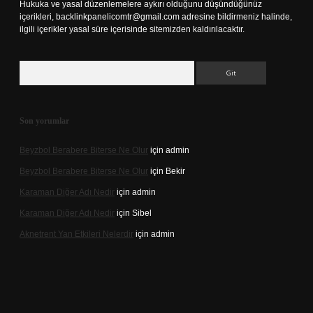
Hukuka ve yasal düzenlemelere aykırı olduğunu düşündüğünüz
içerikleri,
backlinkpanelicomtr@gmail.com
adresine bildirmeniz halinde,
ilgili içerikler yasal süre içerisinde sitemizden kaldırılacaktır.
Arama
Son yorumlar
Beyzbol Berabere Biterse Ne Olur
için
admin
Beyzbol Berabere Biterse Ne Olur
için
Bekir
Karaman Diğer Adı Nedir
için
admin
Karaman Diğer Adı Nedir
için
Sibel
Aknetrent Yan Etkileri Nelerdir
için
admin