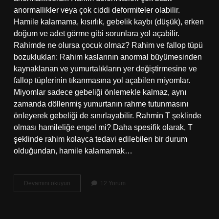
anormallikler veya çok ciddi deformiteler olabilir.
Hamile kalamama, kısırlık, gebelik kaybı (düşük), erken
doğum ve adet görme gibi sorunlara yol açabilir.
Rahimde ne olursa çocuk olmaz? Rahim ve fallop tüpü
bozuklukları: Rahim kaslarının anormal büyümesinden
kaynaklanan ve yumurtalıkların yer değiştirmesine ve
fallop tüplerinin tıkanmasına yol açabilen miyomlar.
Miyomlar sadece gebeliği önlemekle kalmaz, aynı
zamanda döllenmiş yumurtanın rahme tutunmasını
önleyerek gebeliği de sınırlayabilir. Rahmin T şeklinde
olması hamileliğe engel mi? Daha spesifik olarak, T
şeklinde rahim kolayca tedavi edilebilen bir durum
olduğundan, hamile kalamamak…
Rahimde
Devamını okuyun
12 Yorum
Şekil
Bozukluğu
Gebeliğe
Engel