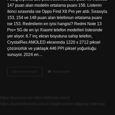
147 puan alan modelin ortalama puanı 156. Listenin
ikinci sırasında ise Oppo Find X6 Pro yer aldı. Sırasıyla
153, 154 ve 148 puan alan telefonun ortalama puanı
ise 153. Redmilerin en iyisi hangisi? Redmi Note 13
Pro+ 5G de en iyi Xiaomi telefon modelleri listesinde
yer alıyor. 6.7 inç ekran boyutuna sahip telefon,
CrystalRes AMOLED ekranında 1220 x 2712 piksel
çözünürlük ve yaklaşık 446 PPI piksel yoğunluğu
sunuyor. 2024 en…
Redmi
Devamını okuyun
Yorum Bırak
En
Iyi
Kamera
Hangisi
https://kozmos.net
https://albolat.com.tr
https://nanotekenerji.com.tr
knight online
nttgame
Sitemap