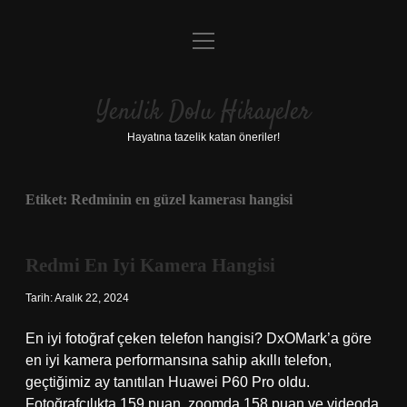
menüyü
Anasayfa
aç
Gizlilik Politikası
Yenilik Dolu Hikayeler
Yasal Uyarı
Hayatına tazelik katan öneriler!
Hakkımızda
Etiket:
Redminin en güzel kamerası hangisi
Redmi En Iyi Kamera Hangisi
Tarih: Aralık 22, 2024
En iyi fotoğraf çeken telefon hangisi? DxOMark’a göre
en iyi kamera performansına sahip akıllı telefon,
geçtiğimiz ay tanıtılan Huawei P60 Pro oldu.
Fotoğrafçılıkta 159 puan, zoomda 158 puan ve videoda