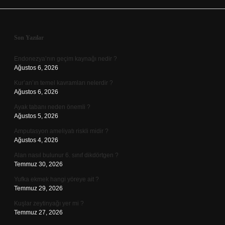
Sidebar
Son Yazılar
Endonezya’nın geçim kaynağı nedir ?
Ağustos 6, 2026
Kur’an’ın temel kavramları nelerdir ?
Ağustos 6, 2026
Ayak tabanı neden önemli ?
Ağustos 5, 2026
Amputasyon ameliyatı riskli midir ?
Ağustos 4, 2026
Alan nasıl bulunur 6. sınıf dikdörtgen ?
Temmuz 30, 2026
Yufka ekmek hangi yöreye ait ?
Temmuz 29, 2026
Kuşlar zeytinyağı yer mi ?
Temmuz 27, 2026