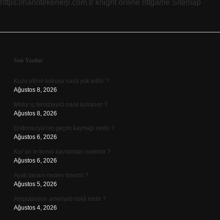
https://nanotekenerji.com.tr
knight online
nttgame
Sitemap
Sidebar
Son Yazılar
Kuzu etinin kokusu nasıl yok edilir ?
Ağustos 8, 2026
Motor iç temizleyici nasıl kullanılır ?
Ağustos 8, 2026
Endonezya’nın geçim kaynağı nedir ?
Ağustos 6, 2026
Kur’an’ın temel kavramları nelerdir ?
Ağustos 6, 2026
Ayak tabanı neden önemli ?
Ağustos 5, 2026
Amputasyon ameliyatı riskli midir ?
Ağustos 4, 2026