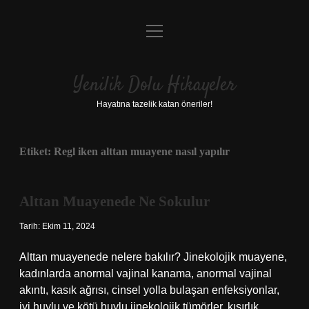
menüyü
Anasayfa
aç
Gizlilik Politikası
Yenilik Dolu Hikayeler
Yasal Uyarı
Hayatına tazelik katan öneriler!
Hakkımızda
Etiket:
Regl iken alttan muayene nasıl yapılır
Alttan Muayenede Ne Sokulur
Tarih: Ekim 11, 2024
Alttan muayenede nelere bakılır? Jinekolojik muayene,
kadınlarda anormal vajinal kanama, anormal vajinal
akıntı, kasık ağrısı, cinsel yolla bulaşan enfeksiyonlar,
iyi huylu ve kötü huylu jinekolojik tümörler, kısırlık