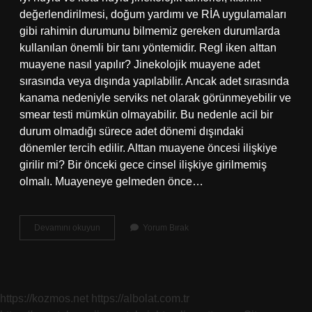
değerlendirilmesi, doğum yardımı ve RİA uygulamaları
gibi rahimin durumunu bilmemiz gereken durumlarda
kullanılan önemli bir tanı yöntemidir. Regl iken alttan
muayene nasıl yapılır? Jinekolojik muayene adet
sırasında veya dışında yapılabilir. Ancak adet sırasında
kanama nedeniyle serviks net olarak görünmeyebilir ve
smear testi mümkün olmayabilir. Bu nedenle acil bir
durum olmadığı sürece adet dönemi dışındaki
dönemler tercih edilir. Alttan muayene öncesi ilişkiye
girilir mi? Bir önceki gece cinsel ilişkiye girilmemiş
olmalı. Muayeneye gelmeden önce…
Alttan
Devamını okuyun
Yorum Bırak
Muayenede
Ne
Sokulur
https://kozmos.net
https://albolat.com.tr