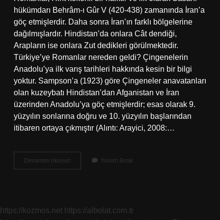
hükümdarı Behrâm-ı Gûr V (420-438) zamanında İran’a
göç etmişlerdir. Daha sonra İran’ın farklı bölgelerine
dağılmışlardır. Hindistan’da onlara Cât dendiği,
Arapların ise onlara Zut dedikleri görülmektedir.
Türkiye’ye Romanlar nereden geldi? Çingenelerin
Anadolu’ya ilk varış tarihleri ​​hakkında kesin bir bilgi
yoktur. Sampson’a (1923) göre Çingeneler anavatanları
olan kuzeybatı Hindistan’dan Afganistan ve İran
üzerinden Anadolu’ya göç etmişlerdir; esas olarak 9.
yüzyılın sonlarına doğru ve 10. yüzyılın başlarından
itibaren ortaya çıkmıştır (Alıntı: Arayici, 2008:…
Çingeneler
Devamını okuyun
Yorum Bırak
Nereden
Göç
Etti
https://kozmos.net
https://albolat.com.tr