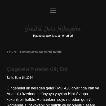
menüyü
Anasayfa
aç
Gizlilik Politikası
Yenilik Dolu Hikayeler
Yasal Uyarı
Hayatına tazelik katan öneriler!
Hakkımızda
Etiket:
Romanların mezhebi nedir
Çingeneler Nereden Göç Etti
Tarih: Ekim 18, 2024
Çingeneler ilk nereden geldi? MÖ 420 civarında İran ve
Anadolu üzerinden dünyaya yayılan Hint-Avrupa
kökenli bir halktır. Romanların soyu nereden gelir?
Romanlar, Hint kökenli bir halktır ve ilk olarak Sasani