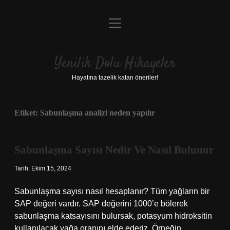
menüyü
Anasayfa
aç
Gizlilik Politikası
Yenilik Dolu Hikayeler
Yasal Uyarı
Hayatına tazelik katan öneriler!
Hakkımızda
Etiket:
Sabunlaşma analizi neden yapılır
Sabunlaşma Sayısı Nedir Ve Nasıl Bulunur
Tarih: Ekim 15, 2024
Sabunlaşma sayısı nasıl hesaplanır? Tüm yağların bir
SAP değeri vardır. SAP değerini 1000’e bölerek
sabunlaşma katsayısını bulursak, potasyum hidroksitin
kullanılacak yağa oranını elde ederiz. Örneğin,