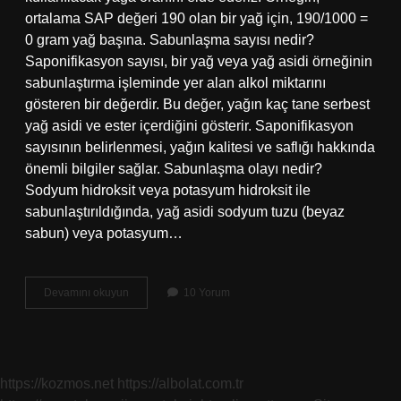
ortalama SAP değeri 190 olan bir yağ için, 190/1000 =
0 gram yağ başına. Sabunlaşma sayısı nedir?
Saponifikasyon sayısı, bir yağ veya yağ asidi örneğinin
sabunlaştırma işleminde yer alan alkol miktarını
gösteren bir değerdir. Bu değer, yağın kaç tane serbest
yağ asidi ve ester içerdiğini gösterir. Saponifikasyon
sayısının belirlenmesi, yağın kalitesi ve saflığı hakkında
önemli bilgiler sağlar. Sabunlaşma olayı nedir?
Sodyum hidroksit veya potasyum hidroksit ile
sabunlaştırıldığında, yağ asidi sodyum tuzu (beyaz
sabun) veya potasyum…
Sabunlaşma
Devamını okuyun
10 Yorum
Sayısı
Nedir
Ve
Nasıl
Bulunur
https://kozmos.net
https://albolat.com.tr