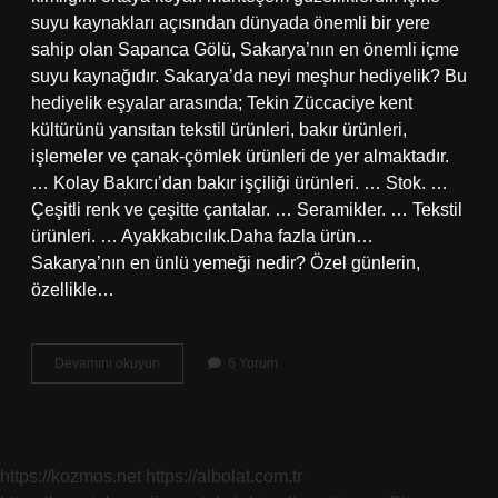
suyu kaynakları açısından dünyada önemli bir yere
sahip olan Sapanca Gölü, Sakarya’nın en önemli içme
suyu kaynağıdır. Sakarya’da neyi meşhur hediyelik? Bu
hediyelik eşyalar arasında; Tekin Züccaciye kent
kültürünü yansıtan tekstil ürünleri, bakır ürünleri,
işlemeler ve çanak-çömlek ürünleri de yer almaktadır.
… Kolay Bakırcı’dan bakır işçiliği ürünleri. … Stok. …
Çeşitli renk ve çeşitte çantalar. … Seramikler. … Tekstil
ürünleri. … Ayakkabıcılık.Daha fazla ürün…
Sakarya’nın en ünlü yemeği nedir? Özel günlerin,
özellikle…
Sakaryanın
Devamını okuyun
6 Yorum
En
Çok
Neyi
Meşhurdur
https://kozmos.net
https://albolat.com.tr