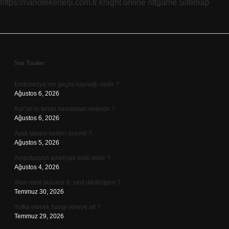
https://nanotekenerji.com.tr
knight online
nttgame
Sitemap
Sidebar
Son Yazılar
Endonezya’nın geçim kaynağı nedir ?
Ağustos 6, 2026
Kur’an’ın temel kavramları nelerdir ?
Ağustos 6, 2026
Ayak tabanı neden önemli ?
Ağustos 5, 2026
Amputasyon ameliyatı riskli midir ?
Ağustos 4, 2026
Alan nasıl bulunur 6. sınıf dikdörtgen ?
Temmuz 30, 2026
Yufka ekmek hangi yöreye ait ?
Temmuz 29, 2026