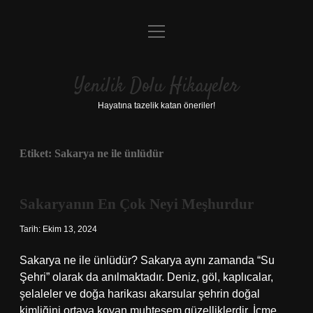
menüyü
Anasayfa
aç
Gizlilik Politikası
Yenilik Dolu Hikayeler
Yasal Uyarı
Hayatına tazelik katan öneriler!
Hakkımızda
Etiket:
Sakarya ne ile ünlüdür
Sakaryanın En Çok Neyi Meşhurdur
Tarih: Ekim 13, 2024
Sakarya ne ile ünlüdür? Sakarya aynı zamanda “Su
Şehri” olarak da anılmaktadır. Deniz, göl, kaplıcalar,
şelaleler ve doğa harikası akarsular şehrin doğal
kimliğini ortaya koyan muhteşem güzelliklerdir. İçme