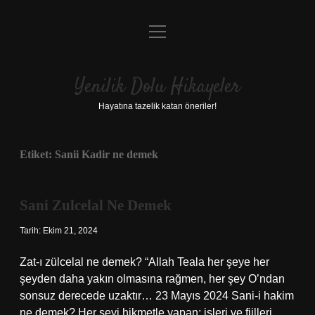
menüyü
Anasayfa
aç
Gizlilik Politikası
Yenilik Dolu Hikayeler
Yasal Uyarı
Hayatına tazelik katan öneriler!
Hakkımızda
Etiket:
Sanii Kadir ne demek
Sani Zulcelal Ne Demek
Tarih: Ekim 21, 2024
Zat-ı zülcelal ne demek? “Allah Teala her şeye her
şeyden daha yakın olmasına rağmen, her şey O’ndan
sonsuz derecede uzaktır… 23 Mayıs 2024 Sani-i hakim
ne demek? Her şeyi hikmetle yapan; işleri ve fiilleri