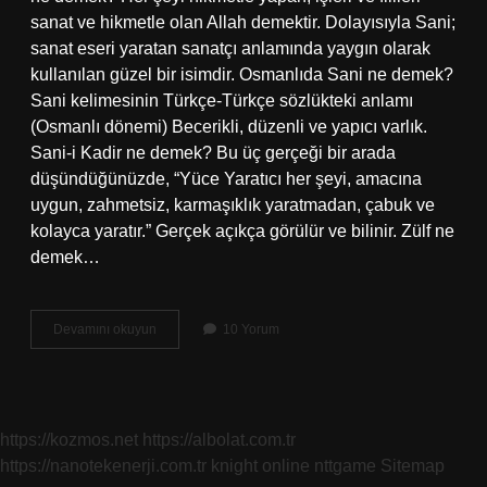
sanat ve hikmetle olan Allah demektir. Dolayısıyla Sani;
sanat eseri yaratan sanatçı anlamında yaygın olarak
kullanılan güzel bir isimdir. Osmanlıda Sani ne demek?
Sani kelimesinin Türkçe-Türkçe sözlükteki anlamı
(Osmanlı dönemi) Becerikli, düzenli ve yapıcı varlık.
Sani-i Kadir ne demek? Bu üç gerçeği bir arada
düşündüğünüzde, “Yüce Yaratıcı her şeyi, amacına
uygun, zahmetsiz, karmaşıklık yaratmadan, çabuk ve
kolayca yaratır.” Gerçek açıkça görülür ve bilinir. Zülf ne
demek…
Sani
Devamını okuyun
10 Yorum
Zulcelal
Ne
Demek
https://kozmos.net
https://albolat.com.tr
https://nanotekenerji.com.tr
knight online
nttgame
Sitemap