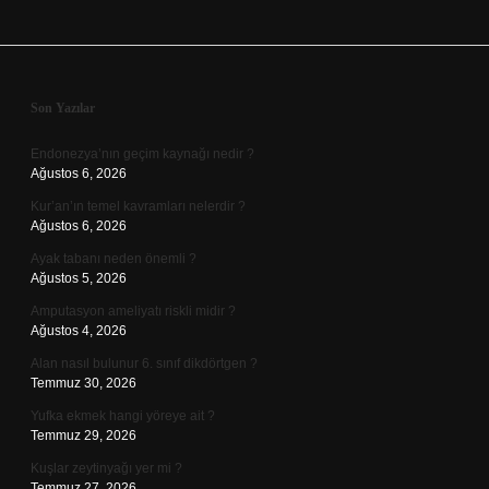
Sidebar
Son Yazılar
Endonezya’nın geçim kaynağı nedir ?
Ağustos 6, 2026
Kur’an’ın temel kavramları nelerdir ?
Ağustos 6, 2026
Ayak tabanı neden önemli ?
Ağustos 5, 2026
Amputasyon ameliyatı riskli midir ?
Ağustos 4, 2026
Alan nasıl bulunur 6. sınıf dikdörtgen ?
Temmuz 30, 2026
Yufka ekmek hangi yöreye ait ?
Temmuz 29, 2026
Kuşlar zeytinyağı yer mi ?
Temmuz 27, 2026