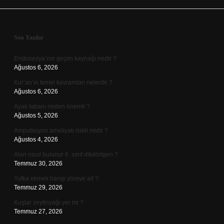
Sidebar
Son Yazılar
Endonezya’nın geçim kaynağı nedir ?
Ağustos 6, 2026
Kur’an’ın temel kavramları nelerdir ?
Ağustos 6, 2026
Ayak tabanı neden önemli ?
Ağustos 5, 2026
Amputasyon ameliyatı riskli midir ?
Ağustos 4, 2026
Alan nasıl bulunur 6. sınıf dikdörtgen ?
Temmuz 30, 2026
Yufka ekmek hangi yöreye ait ?
Temmuz 29, 2026
Kuşlar zeytinyağı yer mi ?
Temmuz 27, 2026