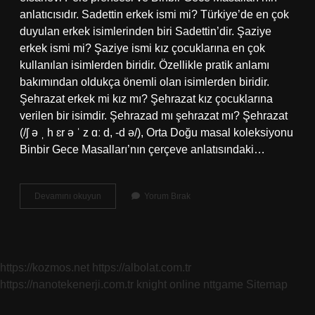
anlatıcısıdır. Sadettin erkek ismi mi? Türkiye’de en çok
duyulan erkek isimlerinden biri Sadettin’dir. Şaziye
erkek ismi mi? Şaziye ismi kız çocuklarına en çok
kullanılan isimlerden biridir. Özellikle pratik anlamı
bakımından oldukça önemli olan isimlerden biridir.
Şehrazat erkek mi kız mı? Şehrazat kız çocuklarına
verilen bir isimdir. Şehrazad mı şehrazat mı? Şehrazat
(/ʃ ə ˌ h ɛr ə ˈ z ɑː d, -d ə/), Orta Doğu masal koleksiyonu
Binbir Gece Masalları’nın çerçeve anlatısındaki…
Şehrazat
Devamını okuyun
Yorum Bırak
Erkek
Ismi
Mi
https://kozmos.net
https://albolat.com.tr
https://nanotekenerji.com.tr
knight online
nttgame
Sitemap