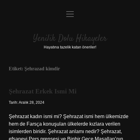
menüyü
Anasayfa
aç
Gizlilik Politikası
Yenilik Dolu Hikayeler
Yasal Uyarı
Hayatına tazelik katan öneriler!
Hakkımızda
Etiket:
Şehrazad kimdir
Şehrazat Erkek Ismi Mi
Tarih: Aralık 28, 2024
Şehrazat kadın ismi mi? Şehrazat ismi hem ülkemizde
hem de Farsça konuşulan ülkelerde kızlara verilen
isimlerden biridir. Şehrazat anlamı nedir? Şehrazat,
efsanevi Pers prensesi ve Binbir Gece Masalları’nın