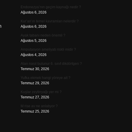
Endonezya’nın geçim kaynağı nedir ?
Ağustos 6, 2026
Kur’an’ın temel kavramları nelerdir ?
n
Ağustos 6, 2026
Ayak tabanı neden önemli ?
Ağustos 5, 2026
Amputasyon ameliyatı riskli midir ?
Ağustos 4, 2026
Alan nasıl bulunur 6. sınıf dikdörtgen ?
Temmuz 30, 2026
Yufka ekmek hangi yöreye ait ?
Temmuz 29, 2026
Kuşlar zeytinyağı yer mi ?
Temmuz 27, 2026
M rise av ne anlatıyor ?
Temmuz 25, 2026