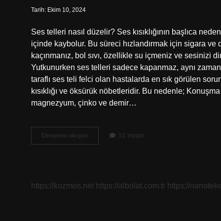
Tarih: Ekim 10, 2024
Ses telleri nasıl düzelir? Ses kısıklığının başlıca ned
içinde kaybolur. Bu süreci hızlandırmak için sigara v
kaçınmanız, bol sıvı, özellikle su içmeniz ve sesinizi di
Yutkunurken ses telleri sadece kapanmaz, aynı zamand
taraflı ses teli felci olan hastalarda en sık görülen s
kısıklığı ve öksürük nöbetleridir. Bu nedenle; Konuşma 
magnezyum, çinko ve demir…
Bozulan
Devamını okuyun
10 Yorum
Ses
Telleri
Nasıl
Düzelir
https://kozmos.net
https://albolat.com.tr
https://nanoteke