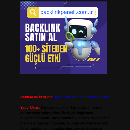
Reklam ve İletişim:
Skype: live:.cid.575569c608265c69
Yasal Uyarı:
Bu internet sitesi, herhangi bir marka,
kurum veya şahıs şirketi ile hiçbir bağlantısı
bulunmamaktadır. Sitede yalnızca kendi hazırladığımız
makaleler paylaşılmaktadır. Burada yer alan içerikler
haber niteliği taşımamakta olup, gerçek kurum ve