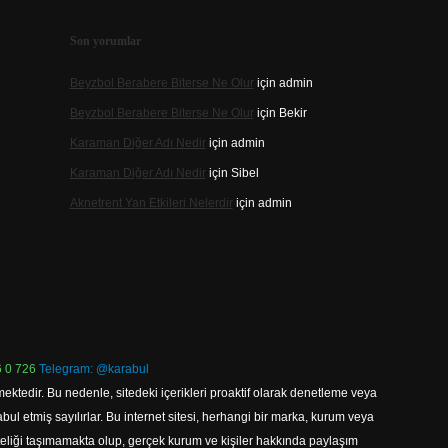
Son yorumlar
Beyzbol Berabere Biterse Ne Olur
için
admin
Beyzbol Berabere Biterse Ne Olur
için
Bekir
Karaman Diğer Adı Nedir
için
admin
Karaman Diğer Adı Nedir
için
Sibel
Aknetrent Yan Etkileri Nelerdir
için
admin
 0 726
Telegram: @karabul
ektedir. Bu nedenle, sitedeki içerikleri proaktif olarak denetleme veya
 etmiş sayılırlar. Bu internet sitesi, herhangi bir marka, kurum veya
niteliği taşımamakta olup, gerçek kurum ve kişiler hakkında paylaşım