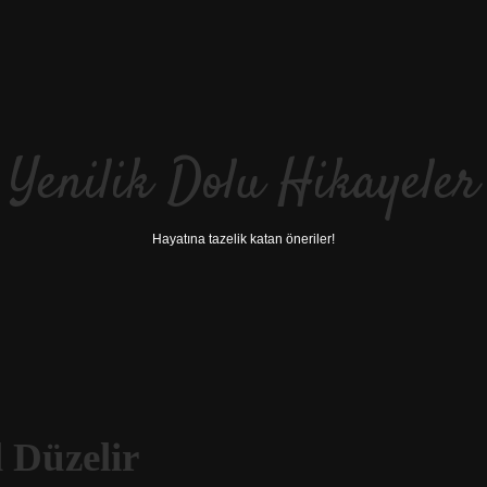
Yenilik Dolu Hikayeler
Hayatına tazelik katan öneriler!
l Düzelir