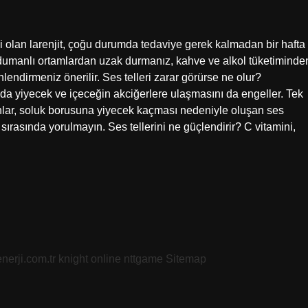
eni olan larenjit, çoğu durumda tedaviye gerek kalmadan bir hafta
e dumanlı ortamlardan uzak durmanız, kahve ve alkol tüketiminde
nlendirmeniz önerilir. Ses telleri zarar görürse ne olur?
a yiyecek ve içeceğin akciğerlere ulaşmasını da engeller. Tek
orunlar, soluk borusuna yiyecek kaçması nedeniyle oluşan ses
sırasında yorulmayın. Ses tellerini ne güçlendirir? C vitamini,
nerji.com.tr
knight online
nttgame
Sitemap