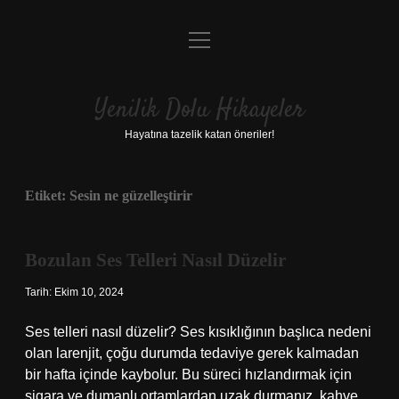
menüyü
Anasayfa
aç
Gizlilik Politikası
Yenilik Dolu Hikayeler
Yasal Uyarı
Hayatına tazelik katan öneriler!
Hakkımızda
Etiket:
Sesin ne güzelleştirir
Bozulan Ses Telleri Nasıl Düzelir
Tarih: Ekim 10, 2024
Ses telleri nasıl düzelir? Ses kısıklığının başlıca nedeni
olan larenjit, çoğu durumda tedaviye gerek kalmadan
bir hafta içinde kaybolur. Bu süreci hızlandırmak için
sigara ve dumanlı ortamlardan uzak durmanız, kahve