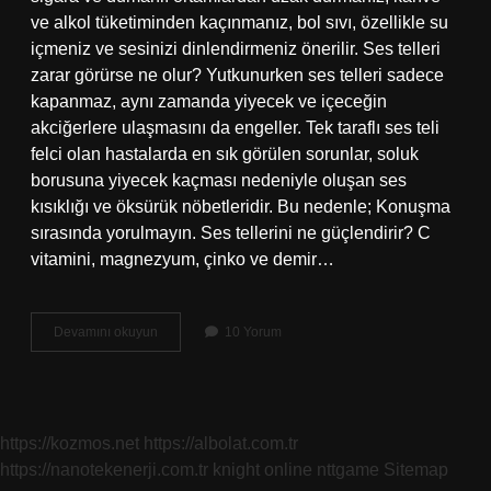
ve alkol tüketiminden kaçınmanız, bol sıvı, özellikle su
içmeniz ve sesinizi dinlendirmeniz önerilir. Ses telleri
zarar görürse ne olur? Yutkunurken ses telleri sadece
kapanmaz, aynı zamanda yiyecek ve içeceğin
akciğerlere ulaşmasını da engeller. Tek taraflı ses teli
felci olan hastalarda en sık görülen sorunlar, soluk
borusuna yiyecek kaçması nedeniyle oluşan ses
kısıklığı ve öksürük nöbetleridir. Bu nedenle; Konuşma
sırasında yorulmayın. Ses tellerini ne güçlendirir? C
vitamini, magnezyum, çinko ve demir…
Bozulan
Devamını okuyun
10 Yorum
Ses
Telleri
Nasıl
Düzelir
https://kozmos.net
https://albolat.com.tr
https://nanotekenerji.com.tr
knight online
nttgame
Sitemap