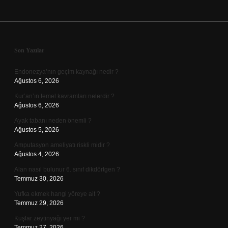
Sidebar
Son Yazılar
Endonezya’nın geçim kaynağı nedir ?
Ağustos 6, 2026
Kur’an’ın temel kavramları nelerdir ?
Ağustos 6, 2026
Ayak tabanı neden önemli ?
Ağustos 5, 2026
Amputasyon ameliyatı riskli midir ?
Ağustos 4, 2026
Alan nasıl bulunur 6. sınıf dikdörtgen ?
Temmuz 30, 2026
Yufka ekmek hangi yöreye ait ?
Temmuz 29, 2026
Kuşlar zeytinyağı yer mi ?
Temmuz 27, 2026