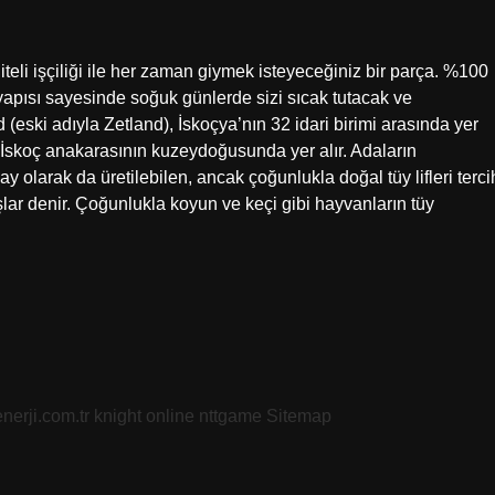
eli işçiliği ile her zaman giymek isteyeceğiniz bir parça. %100
yapısı sayesinde soğuk günlerde sizi sıcak tutacak ve
eski adıyla Zetland), İskoçya’nın 32 idari birimi arasında yer
e İskoç anakarasının kuzeydoğusunda yer alır. Adaların
 olarak da üretilebilen, ancak çoğunlukla doğal tüy lifleri terci
ar denir. Çoğunlukla koyun ve keçi gibi hayvanların tüy
nerji.com.tr
knight online
nttgame
Sitemap