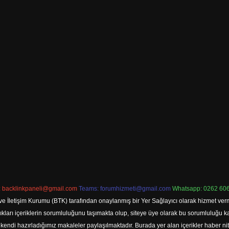
:
backlinkpaneli@gmail.com
Teams:
forumhizmeti@gmail.com
Whatsapp: 0262 606
ve İletişim Kurumu (BTK) tarafından onaylanmış bir Yer Sağlayıcı olarak hizmet verm
rı içeriklerin sorumluluğunu taşımakta olup, siteye üye olarak bu sorumluluğu kabul
a kendi hazırladığımız makaleler paylaşılmaktadır. Burada yer alan içerikler haber 