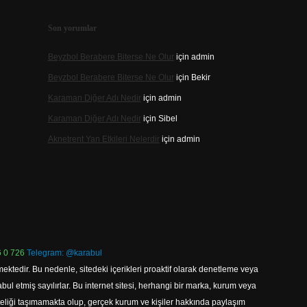
Son yorumlar
Beyzbol Berabere Biterse Ne Olur
için
admin
Beyzbol Berabere Biterse Ne Olur
için
Bekir
Karaman Diğer Adı Nedir
için
admin
Karaman Diğer Adı Nedir
için
Sibel
Aknetrent Yan Etkileri Nelerdir
için
admin
 0 726
Telegram: @karabul
ektedir. Bu nedenle, sitedeki içerikleri proaktif olarak denetleme veya
 etmiş sayılırlar. Bu internet sitesi, herhangi bir marka, kurum veya
niteliği taşımamakta olup, gerçek kurum ve kişiler hakkında paylaşım