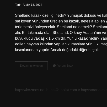
Tarih: Aralık 18, 2024
Shetland kazak özelliği nedir? Yumuşak dokusu ve kalit
saf koyun yününden üretilen bu kazak, nefes alabilen 
terlemenizi önleyecektir. Shetland ne demek? Shetland (
alır. Bir takımada olan Shetland, Orkney Adaları’nın v
büyüklüğü yaklaşık 1,5 km’dir. Yünlü kazak nedir? Yapay
edilen hayvan kılından yapılan kumaşlara yünlü kumaşl
kısımlarından yapılır. Ancak doğadaki diğer birçok…
Shetland
Devamını okuyun
Yorum Bırak
Kazak
Ne
Demek
https://kozmos.net
https://albolat.com.tr
https://nanoteke