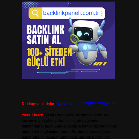
Reklam ve İletişim:
Skype: live:.cid.575569c608265c69
Yasal Uyarı:
Bu internet sitesi, herhangi bir marka,
kurum veya şahıs şirketi ile hiçbir bağlantısı
bulunmamaktadır. Sitede yalnızca kendi hazırladığımız
makaleler paylaşılmaktadır. Burada yer alan içerikler
haber niteliği taşımamakta olup, gerçek kurum ve