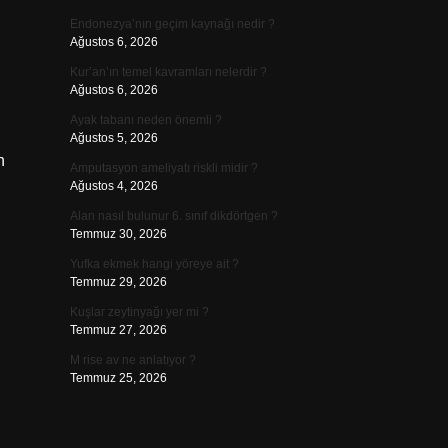
Endonezya’nın geçim kaynağı nedir ?
Ağustos 6, 2026
Kur’an’ın temel kavramları nelerdir ?
Ağustos 6, 2026
Ayak tabanı neden önemli ?
Ağustos 5, 2026
h
Amputasyon ameliyatı riskli midir ?
Ağustos 4, 2026
Alan nasıl bulunur 6. sınıf dikdörtgen ?
Temmuz 30, 2026
Yufka ekmek hangi yöreye ait ?
Temmuz 29, 2026
Kuşlar zeytinyağı yer mi ?
Temmuz 27, 2026
M rise av ne anlatıyor ?
Temmuz 25, 2026