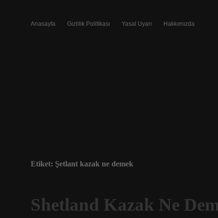
Anasayfa
Gizlilik Politikası
Yasal Uyarı
Hakkımızda
Etiket:
Şetlant kazak ne demek
Shetland Kazak Ne De