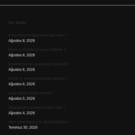
Sidebar
Son Yazılar
Kuzu etinin kokusu nasıl yok edilir ?
Ağustos 8, 2026
Motor iç temizleyici nasıl kullanılır ?
Ağustos 8, 2026
Endonezya’nın geçim kaynağı nedir ?
Ağustos 6, 2026
Kur’an’ın temel kavramları nelerdir ?
Ağustos 6, 2026
Ayak tabanı neden önemli ?
Ağustos 5, 2026
Amputasyon ameliyatı riskli midir ?
Ağustos 4, 2026
Alan nasıl bulunur 6. sınıf dikdörtgen ?
Temmuz 30, 2026