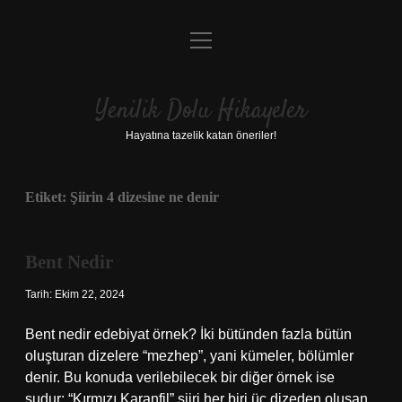
menüyü
Anasayfa
aç
Gizlilik Politikası
Yenilik Dolu Hikayeler
Yasal Uyarı
Hayatına tazelik katan öneriler!
Hakkımızda
Etiket:
Şiirin 4 dizesine ne denir
Bent Nedir
Tarih: Ekim 22, 2024
Bent nedir edebiyat örnek? İki bütünden fazla bütün
oluşturan dizelere “mezhep”, yani kümeler, bölümler
denir. Bu konuda verilebilecek bir diğer örnek ise
şudur: “Kırmızı Karanfil” şiiri her biri üç dizeden oluşan