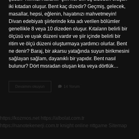
iki kıtadan oluşur. Bent kaç dizedir? Geçmiş, gelecek,
masallar, hepsi, eğlenin, hayatınızı mahvetmeyin!
Divan edebiyatı şiirlerinde kıta adı verilen bölümler
genellikle 8 veya 10 dizeden oluşur. Kıtaların belirli bir
ölçüsü ve uyak düzeni vardır ve şiir içinde belirli bir
ritim ve ölçü düzeni oluşturmaya yardımcı olurlar. Bent
ne denir? Baraj, bir akarsu yatağında suyun birikmesini
sağlayan sağlam, dayanıklı bir yapıdır. Bent nasıl
bulunur? Dört mısradan oluşan kıta veya dörtlük…
Bent
Devamını okuyun
14 Yorum
Nedir
https://kozmos.net
https://albolat.com.tr
https://nanotekenerji.com.tr
knight online
nttgame
Sitemap