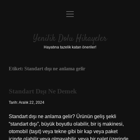
menüyü
Anasayfa
aç
Gizlilik Politikası
Yenilik Dolu Hikayeler
Yasal Uyarı
Hayatına tazelik katan öneriler!
Hakkımızda
Etiket:
Standart dışı ne anlama gelir
Standart Dışı Ne Demek
Tarih: Aralık 22, 2024
Standart dışı ne anlama gelir? Ürünün geliş şekli
“standart dışı”, büyük boyutlu olabilir, bir iş makinesi,
otomobil (taşıt) veya tekne gibi bir kap veya paket
içinde olabilir veya olmayabilir, veya bir palet üzerinde