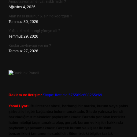
Amputasyon ameliyatı riskli midir ?
Ağustos 4, 2026
Alan nasıl bulunur 6. sınıf dikdörtgen ?
Temmuz 30, 2026
Yufka ekmek hangi yöreye ait ?
Temmuz 29, 2026
Kuşlar zeytinyağı yer mi ?
Temmuz 27, 2026
Reklam ve İletişim:
Skype: live:.cid.575569c608265c69
Yasal Uyarı:
Bu internet sitesi, herhangi bir marka, kurum veya şahıs
şirketi ile hiçbir bağlantısı bulunmamaktadır. Sitede yalnızca kendi
hazırladığımız makaleler paylaşılmaktadır. Burada yer alan içerikler
haber niteliği taşımamakta olup, gerçek kurum ve kişiler hakkında
paylaşım yapılmamaktadır. Gerçek kurum ve kişiler ile isim
benzerlikleri tamamen tesadüfidir. Sitemizdeki bilgiler taslak