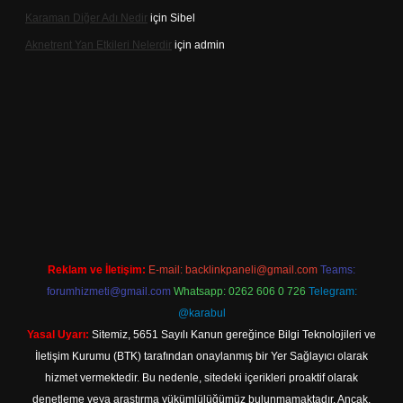
Karaman Diğer Adı Nedir
için
Sibel
Aknetrent Yan Etkileri Nelerdir
için
admin
giriş
Reklam ve İletişim:
E-mail:
backlinkpaneli@gmail.com
Teams:
forumhizmeti@gmail.com
Whatsapp: 0262 606 0 726
Telegram:
@karabul
Yasal Uyarı:
Sitemiz, 5651 Sayılı Kanun gereğince Bilgi Teknolojileri ve
İletişim Kurumu (BTK) tarafından onaylanmış bir Yer Sağlayıcı olarak
hizmet vermektedir. Bu nedenle, sitedeki içerikleri proaktif olarak
denetleme veya araştırma yükümlülüğümüz bulunmamaktadır. Ancak,