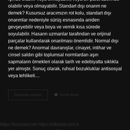
olabilir veya olmayabilir. Standart dışı onarım ne
demek? Kusursuz aracımızın rot kolu, standart dışı
onarımlar nedeniyle sürüş esnasında aniden
gevşeyebilir veya boya ve vernik kısa sürede
soyulabilir. Hasarın uzmanlar tarafından ve orijinal
parçalar kullanılarak onarılması önemlidir. Normal dışı
ne demek? Anormal davranışlar, cinayet, intihar ve
cinsel saldırı gibi toplumsal normlardan aşırı
sapmaların örnekleri olarak tarih ve edebiyatta sıklıkla
yer almıştır. Sonuç olarak, ruhsal bozukluklar antisosyal
veya tehlikeli…
Standart
Devamını okuyun
Yorum Bırak
Dışı
Ne
Demek
https://kozmos.net
https://albolat.com.tr