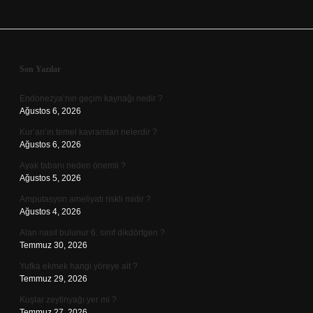
Sidebar
Son Yazılar
Endonezya’nın geçim kaynağı nedir ?
Ağustos 6, 2026
Kur’an’ın temel kavramları nelerdir ?
Ağustos 6, 2026
Ayak tabanı neden önemli ?
Ağustos 5, 2026
Amputasyon ameliyatı riskli midir ?
Ağustos 4, 2026
Alan nasıl bulunur 6. sınıf dikdörtgen ?
Temmuz 30, 2026
Yufka ekmek hangi yöreye ait ?
Temmuz 29, 2026
Kuşlar zeytinyağı yer mi ?
Temmuz 27, 2026