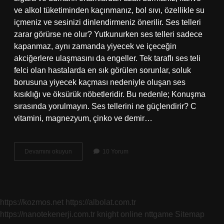
ve alkol tüketiminden kaçınmanız, bol sıvı, özellikle su
içmeniz ve sesinizi dinlendirmeniz önerilir. Ses telleri
zarar görürse ne olur? Yutkunurken ses telleri sadece
kapanmaz, aynı zamanda yiyecek ve içeceğin
akciğerlere ulaşmasını da engeller. Tek taraflı ses teli
felci olan hastalarda en sık görülen sorunlar, soluk
borusuna yiyecek kaçması nedeniyle oluşan ses
kısıklığı ve öksürük nöbetleridir. Bu nedenle; Konuşma
sırasında yorulmayın. Ses tellerini ne güçlendirir? C
vitamini, magnezyum, çinko ve demir…
Bozulan
Devamını okuyun
10 Yorum
Ses
Telleri
Nasıl
Düzelir
https://kozmos.net
https://albolat.com.tr
https://nanotekenerji.com.tr
knight online
nttgame
Sitemap