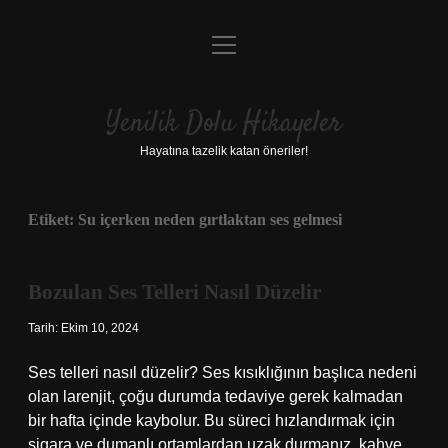
menüyü
Anasayfa
aç
Gizlilik Politikası
Yenilik Dolu Hikayeler
Yasal Uyarı
Hayatına tazelik katan öneriler!
Hakkımızda
Etiket:
Su içerken neden gırtlaktan ses gelmesi
Bozulan Ses Telleri Nasıl Düzelir
Tarih: Ekim 10, 2024
Ses telleri nasıl düzelir? Ses kısıklığının başlıca nedeni
olan larenjit, çoğu durumda tedaviye gerek kalmadan
bir hafta içinde kaybolur. Bu süreci hızlandırmak için
sigara ve dumanlı ortamlardan uzak durmanız, kahve