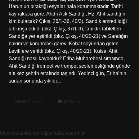
Harun’un bıraktığı eşyalar hala korunmaktadır. Tarihi
kaynaklara göre; Ahd-i Atik Sandığı, Hz. Ahit sandığını
kim bulacak? Çıkış, 26/1-36, 40/3). Sandık emredildiği
gibi inşa edildi (bkz. Çıkış, 37/1-9), tanıklık tabletleri
Sandığa yerleştirildi (bkz. Çıkış, 40/20-21) ve Sandığın
bakım ve korunması görevi Kohat soyundan gelen
Levililere verildi (bkz. Çıkış, 40/20-21). Kutsal Ahit
Sandığı nasıl kayboldu? Eriha Muharebesi sırasında,
Ahit Sandığı trompet ve trompet sesleri eşliğinde günde
altı kez şehrin etrafında taşındı. Yedinci gün, Eriha’nın
surları sonunda yıkıldı…
Kutsal
Devamını okuyun
10 Yorum
Sanduka
Nerede
https://kozmos.net
https://albolat.com.tr