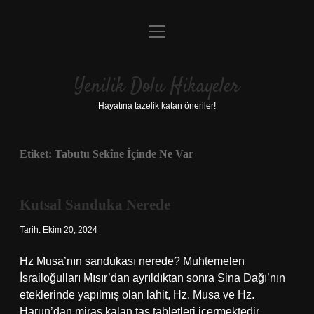
menüyü
Anasayfa
aç
Gizlilik Politikası
Yenilik Dolu Hikayeler
Yasal Uyarı
Hayatına tazelik katan öneriler!
Hakkımızda
Etiket:
Tabutu Sekîne İçinde Ne Var
Kutsal Sanduka Nerede
Tarih: Ekim 20, 2024
Hz Musa’nın sandukası nerede? Muhtemelen
İsrailoğulları Mısır’dan ayrıldıktan sonra Sina Dağı’nın
eteklerinde yapılmış olan lahit, Hz. Musa ve Hz.
Harun’dan miras kalan taş tabletleri içermektedir.