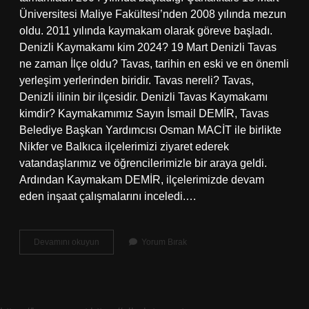
Üniversitesi Maliye Fakültesi’nden 2008 yılında mezun
oldu. 2011 yılında kaymakam olarak göreve başladı.
Denizli Kaymakamı kim 2024? 19 Mart Denizli Tavas
ne zaman İlçe oldu? Tavas, tarihin en eski ve en önemli
yerleşim yerlerinden biridir. Tavas nereli? Tavas,
Denizli ilinin bir ilçesidir. Denizli Tavas Kaymakamı
kimdir? Kaymakamımız Sayın İsmail DEMİR, Tavas
Belediye Başkan Yardımcısı Osman MACİT ile birlikte
Nikfer ve Balkıca ilçelerimizi ziyaret ederek
vatandaşlarımız ve öğrencilerimizle bir araya geldi.
Ardından Kaymakam DEMİR, ilçelerimizde devam
eden inşaat çalışmalarını inceledi.…
Denizli
Devamını okuyun
Yorum Bırak
Tavas
Ilçesinin
Kaymakamı
Kimdir