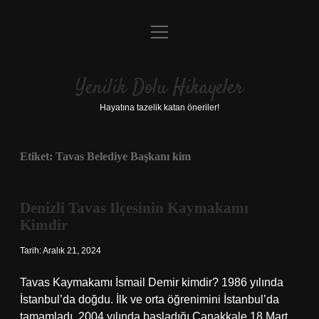
menüyü
Anasayfa
aç
Gizlilik Politikası
Yenilik Dolu Hikayeler
Yasal Uyarı
Hayatına tazelik katan öneriler!
Hakkımızda
Etiket:
Tavas Belediye Başkanı kim
Denizli Tavas Ilçesinin Kaymakamı
Kimdir
Tarih: Aralık 21, 2024
Tavas Kaymakamı İsmail Demir kimdir? 1986 yılında
İstanbul’da doğdu. İlk ve orta öğrenimini İstanbul’da
tamamladı. 2004 yılında başladığı Çanakkale 18 Mart