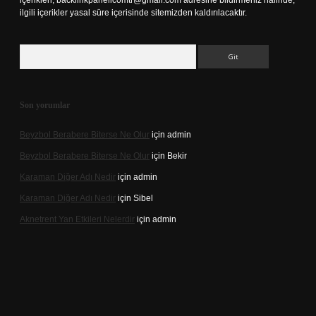
içerikleri,
backlinkpanelicomtr@gmail.com
adresine bildirmeniz halinde,
ilgili içerikler yasal süre içerisinde sitemizden kaldırılacaktır.
Arama
Son yorumlar
Beyzbol Berabere Biterse Ne Olur
için
admin
Beyzbol Berabere Biterse Ne Olur
için
Bekir
Karaman Diğer Adı Nedir
için
admin
Karaman Diğer Adı Nedir
için
Sibel
Aknetrent Yan Etkileri Nelerdir
için
admin