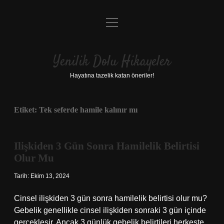
menüyü
Anasayfa
aç
Gizlilik Politikası
Yenilik Dolu Hikayeler
Yasal Uyarı
Hayatına tazelik katan öneriler!
Hakkımızda
Etiket:
Tek seferde hamile kalınır mı
Ilişkiden 3 Gün Sonra Hamilelik Belirtisi
Olur Mu
Tarih: Ekim 13, 2024
Cinsel ilişkiden 3 gün sonra hamilelik belirtisi olur mu?
Gebelik genellikle cinsel ilişkiden sonraki 3 gün içinde
gerçekleşir. Ancak 3 günlük gebelik belirtileri herkeste