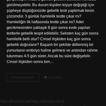
görülmeyebilir. Bu durum kişiden kişiye değiştiği için
şüpheye düştüğünüzde gebelik testi yaptırmak kesin
çözümdür. 3 günlük hamilelik testte çıkar mı?
Hamileliğin ilk haftasında testte çıkar mı? Adet
gecikmesinden yaklaşık 8 gün sonra evde yapılan
testlerle gebelik tespit edilebilir. Seksten kaç gün sonra
hamilelik belli olur? Cinsel ilişkiden kaç gün sonra
gebelik doğrulanır? Başarılı bir şekilde döllenmiş bir
yumurtanın embriyo haline gelmesi ve ardından rahme
tutunması 4-5 gün sürer. Ancak bu süre değişebilir.
Cinsel ilişkiden sonra tüm…
Ilişkiden
Devamını okuyun
14 Yorum
3
Gün
Sonra
Hamilelik
Belirtisi
https://kozmos.net
https://albolat.com.tr
Olur