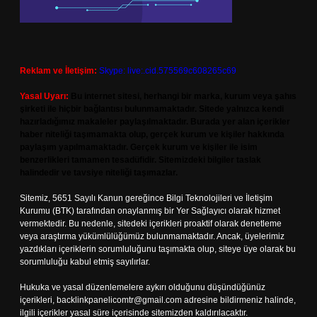
Reklam ve İletişim:
Skype: live:.cid.575569c608265c69
Yasal Uyarı:
Bu internet sitesi, herhangi bir marka, kurum veya şahıs
şirketi ile hiçbir bağlantısı bulunmamaktadır. Sitede yalnızca kendi
hazırladığımız makaleler paylaşılmaktadır. Burada yer alan içerikler
haber niteliği taşımamakta olup, gerçek kurum ve kişiler hakkında
paylaşım yapılmamaktadır. Gerçek kurum ve kişiler ile isim
benzerlikleri tamamen tesadüfidir. Sitemizdeki bilgiler taslak
halindedir ve tavsiye niteliği taşımazlar.
Sitemiz, 5651 Sayılı Kanun gereğince Bilgi Teknolojileri ve İletişim
Kurumu (BTK) tarafından onaylanmış bir Yer Sağlayıcı olarak hizmet
vermektedir. Bu nedenle, sitedeki içerikleri proaktif olarak denetleme
veya araştırma yükümlülüğümüz bulunmamaktadır. Ancak, üyelerimiz
yazdıkları içeriklerin sorumluluğunu taşımakta olup, siteye üye olarak bu
sorumluluğu kabul etmiş sayılırlar.
Hukuka ve yasal düzenlemelere aykırı olduğunu düşündüğünüz
içerikleri,
backlinkpanelicomtr@gmail.com
adresine bildirmeniz halinde,
ilgili içerikler yasal süre içerisinde sitemizden kaldırılacaktır.