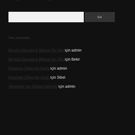
Arama
Son yorumlar
Beyzbol Berabere Biterse Ne Olur
için
admin
Beyzbol Berabere Biterse Ne Olur
için
Bekir
Karaman Diğer Adı Nedir
için
admin
Karaman Diğer Adı Nedir
için
Sibel
Aknetrent Yan Etkileri Nelerdir
için
admin
l giriş