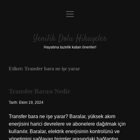
menüyü
Anasayfa
aç
Gizlilik Politikası
Yenilik Dolu Hikayeler
Yasal Uyarı
Hayatına tazelik katan öneriler!
Hakkımızda
Etiket:
Transfer bara ne işe yarar
Transfer Barası Nedir
Tarih: Ekim 19, 2024
Transfer bara ne işe yarar? Baralar, yüksek akım
enerjisini harici devrelere ve abonelere dağıtmak için
kullanılır. Baralar, elektrik enerjisinin kontrolünü ve
yönetimini sağlayan birimler arasındaki bağlantıyı