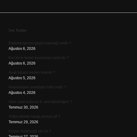
Sidebar
Son Yazılar
Endonezya’nın geçim kaynağı nedir ?
Ağustos 6, 2026
Kur’an’ın temel kavramları nelerdir ?
Ağustos 6, 2026
Ayak tabanı neden önemli ?
Ağustos 5, 2026
Amputasyon ameliyatı riskli midir ?
Ağustos 4, 2026
Alan nasıl bulunur 6. sınıf dikdörtgen ?
Temmuz 30, 2026
Yufka ekmek hangi yöreye ait ?
Temmuz 29, 2026
Kuşlar zeytinyağı yer mi ?
Temmuz 27, 2026