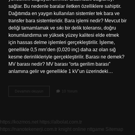
sağlar. Bu nedenle baralar iletken özelliklere sahiptir.
Dağıtımda en yaygın kullanılan sistemler tek bara ve
transfer bara sistemleridir. Bara işlemi nedir? Mevcut bir
deliği tamamlamak ve sıkı bir delik toleransı, doğru
konumlandırma ve yüksek yüzey kalitesi elde etmek
için hassas delme işlemleri gerçekleştirilir. İşleme,
genellikle 0,5 mm’den (0,020 inç) daha az olan sığ
kesme derinlikleriyle gerçekleştirilir. Barası ne demek?
MV barası nedir? MV barası “orta gerilim barası”
anlamına gelir ve genellikle 1 kV’un üzerindeki…
Transfer
Devamını okuyun
10 Yorum
Barası
Nedir
https://kozmos.net
https://albolat.com.tr
https://nanotekenerji.com.tr
knight online
nttgame
Sitemap