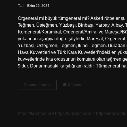
Tarih: Ekim 26, 2024
Orgeneral mi büyük tümgeneral mi? Askeri rütbeler şu 
Teğmen, Üsteğmen, Yüzbaşı, Binbaşı, Yarbay, Albay,
Korgeneral/Koramiral, Orgeneral/Amiral ve Mareşal/Bü
yukarıdan aşağıya doğru şöyledir: Mareşal, Orgeneral,
Yüzbaşı, Üsteğmen, Teğmen, İkinci Teğmen. Buradan da
Hava Kuvvetleri ve Türk Kara Kuvvetleri’ndeki en yüks
kuvvetlerinde kıta ordusunun komutanı olan teğmen gen
9’dur. Donanmadaki karşılığı amiraldir. Tümgeneral 
Orgeneral
Devamını okuyun
8 Yorum
Mi
Tümgeneral
Mi
https://kozmos.net
https://albolat.com.tr
https://nanoteke