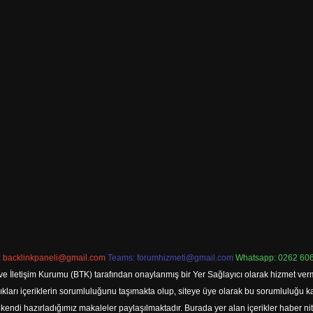
:
backlinkpaneli@gmail.com
Teams:
forumhizmeti@gmail.com
Whatsapp: 0262 606
ve İletişim Kurumu (BTK) tarafından onaylanmış bir Yer Sağlayıcı olarak hizmet verm
rı içeriklerin sorumluluğunu taşımakta olup, siteye üye olarak bu sorumluluğu kabul
a kendi hazırladığımız makaleler paylaşılmaktadır. Burada yer alan içerikler haber 