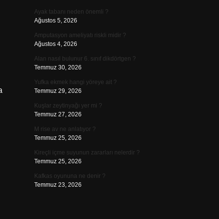
Ayak tabanı neden önemli ?
Ağustos 5, 2026
Amputasyon ameliyatı riskli midir ?
Ağustos 4, 2026
Alan nasıl bulunur 6. sınıf dikdörtgen ?
Temmuz 30, 2026
Yufka ekmek hangi yöreye ait ?
a
Temmuz 29, 2026
Kuşlar zeytinyağı yer mi ?
Temmuz 27, 2026
M rise av ne anlatıyor ?
Temmuz 25, 2026
Kireçli içme suyunun zararları nelerdir ?
Temmuz 25, 2026
Kafkas oyununa ne denir ?
Temmuz 23, 2026