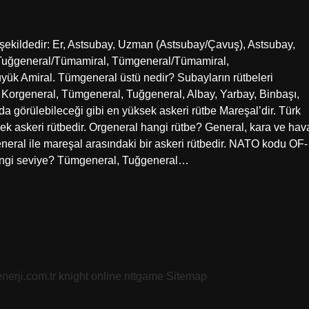
şekildedir: Er, Astsubay, Uzman (Astsubay/Çavuş), Astsubay,
 Tuğgeneral/Tümamiral, Tümgeneral/Tümamiral,
yük Amiral. Tümgeneral üstü nedir? Subayların rütbeleri
 Korgeneral, Tümgeneral, Tuğgeneral, Albay, Yarbay, Binbaşı,
 görülebileceği gibi en yüksek askeri rütbe Mareşal’dir. Türk
ek askeri rütbedir. Orgeneral hangi rütbe? General, kara ve hav
eral ile mareşal arasındaki bir askeri rütbedir. NATO kodu OF-
hangi seviye? Tümgeneral, Tuğgeneral…
nerji.com.tr
knight online
nttgame
Sitemap