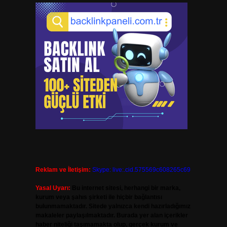
Reklam ve İletişim:
Skype: live:.cid.575569c608265c69
Yasal Uyarı:
Bu internet sitesi, herhangi bir marka,
kurum veya şahıs şirketi ile hiçbir bağlantısı
bulunmamaktadır. Sitede yalnızca kendi hazırladığımız
makaleler paylaşılmaktadır. Burada yer alan içerikler
haber niteliği taşımamakta olup, gerçek kurum ve