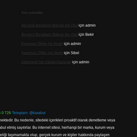
Son yorumlar
Beyzbol Berabere Biterse Ne Olur
için
admin
Beyzbol Berabere Biterse Ne Olur
için
Bekir
Karaman Diğer Adı Nedir
için
admin
Karaman Diğer Adı Nedir
için
Sibel
Aknetrent Yan Etkileri Nelerdir
için
admin
 0 726
Telegram: @karabul
ektedir. Bu nedenle, sitedeki içerikleri proaktif olarak denetleme veya
 etmiş sayılırlar. Bu internet sitesi, herhangi bir marka, kurum veya
niteliği taşımamakta olup, gerçek kurum ve kişiler hakkında paylaşım