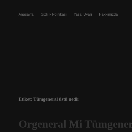
Anasayfa
Gizlilik Politikası
Yasal Uyarı
Hakkımızda
Etiket:
Tümgeneral üstü nedir
Orgeneral Mi Tümgener