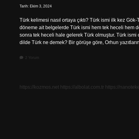
Tarih: Ekim 3, 2024
Türk kelimesi nasıl ortaya çıktı? Türk ismi ilk kez Gö
döneme ait belgelerde Türk ismi hem tek heceli hem de
sonra tek heceli hale gelerek Türk olmuştur. Türk ismi 
dilde Türk ne demek? Bir görüşe göre, Orhun yazıtları
2 Yorum
https://kozmos.net
https://albolat.com.tr
https://nanoteke