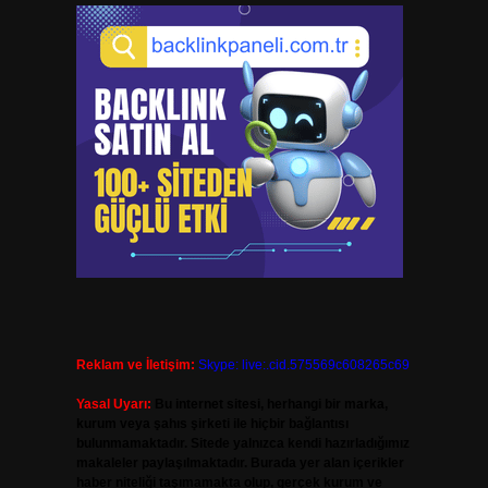
Reklam ve İletişim:
Skype: live:.cid.575569c608265c69
Yasal Uyarı:
Bu internet sitesi, herhangi bir marka,
kurum veya şahıs şirketi ile hiçbir bağlantısı
bulunmamaktadır. Sitede yalnızca kendi hazırladığımız
makaleler paylaşılmaktadır. Burada yer alan içerikler
haber niteliği taşımamakta olup, gerçek kurum ve