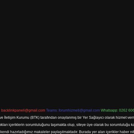
:
backlinkpaneli@gmail.com
Teams:
forumhizmeti@gmail.com
Whatsapp: 0262 606
ve İletişim Kurumu (BTK) tarafından onaylanmış bir Yer Sağlayıcı olarak hizmet verm
rı içeriklerin sorumluluğunu taşımakta olup, siteye üye olarak bu sorumluluğu kabul
a kendi hazırladığımız makaleler paylaşılmaktadır. Burada yer alan içerikler haber 