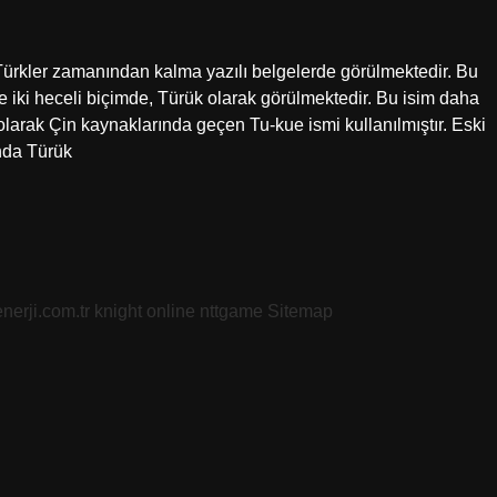
k-Türkler zamanından kalma yazılı belgelerde görülmektedir. Bu
 iki heceli biçimde, Türük olarak görülmektedir. Bu isim daha
olarak Çin kaynaklarında geçen Tu-kue ismi kullanılmıştır. Eski
nda Türük
nerji.com.tr
knight online
nttgame
Sitemap