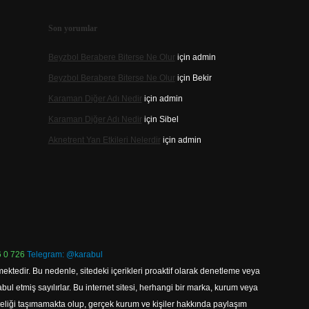
Son yorumlar
Beyzbol Berabere Biterse Ne Olur
için
admin
Beyzbol Berabere Biterse Ne Olur
için
Bekir
Karaman Diğer Adı Nedir
için
admin
Karaman Diğer Adı Nedir
için
Sibel
Aknetrent Yan Etkileri Nelerdir
için
admin
 0 726
Telegram: @karabul
ektedir. Bu nedenle, sitedeki içerikleri proaktif olarak denetleme veya
 etmiş sayılırlar. Bu internet sitesi, herhangi bir marka, kurum veya
niteliği taşımamakta olup, gerçek kurum ve kişiler hakkında paylaşım