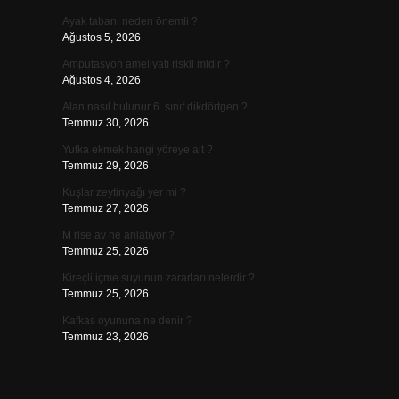
Ayak tabanı neden önemli ?
Ağustos 5, 2026
Amputasyon ameliyatı riskli midir ?
Ağustos 4, 2026
Alan nasıl bulunur 6. sınıf dikdörtgen ?
Temmuz 30, 2026
Yufka ekmek hangi yöreye ait ?
Temmuz 29, 2026
Kuşlar zeytinyağı yer mi ?
Temmuz 27, 2026
M rise av ne anlatıyor ?
Temmuz 25, 2026
Kireçli içme suyunun zararları nelerdir ?
Temmuz 25, 2026
Kafkas oyununa ne denir ?
Temmuz 23, 2026