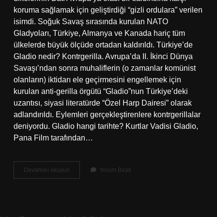
koruma sağlamak için geliştirdiği “gizli ordulara” verilen
isimdi. Soğuk Savaş sırasında kurulan NATO
Gladyoları, Türkiye, Almanya ve Kanada hariç tüm
ülkelerde büyük ölçüde ortadan kaldırıldı. Türkiye’de
Gladio nedir? Kontrgerilla. Avrupa’da II. İkinci Dünya
Savaşı’ndan sonra muhaliflerin (o zamanlar komünist
olanların) iktidarı ele geçirmesini engellemek için
kurulan anti-gerilla örgütü “Gladio”nun Türkiye’deki
uzantısı, siyasi literatürde “Özel Harp Dairesi” olarak
adlandırıldı. Eylemleri gerçekleştirenlere kontrgerillalar
deniyordu. Gladio hangi tarihte? Kurtlar Vadisi Gladio,
Pana Film tarafından…
Gladio
Devamını okuyun
Yorum Bırak
Kelime
Anlamı
Ne
Demek