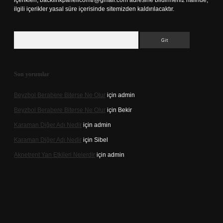
içerikleri,
backlinkpanelicomtr@gmail.com
adresine bildirmeniz halinde,
ilgili içerikler yasal süre içerisinde sitemizden kaldırılacaktır.
Arama
Son yorumlar
Beyzbol Berabere Biterse Ne Olur
için
admin
Beyzbol Berabere Biterse Ne Olur
için
Bekir
Karaman Diğer Adı Nedir
için
admin
Karaman Diğer Adı Nedir
için
Sibel
Aknetrent Yan Etkileri Nelerdir
için
admin