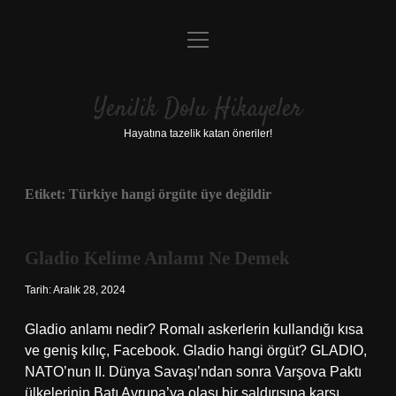
menüyü
Anasayfa
aç
Gizlilik Politikası
Yenilik Dolu Hikayeler
Yasal Uyarı
Hayatına tazelik katan öneriler!
Hakkımızda
Etiket:
Türkiye hangi örgüte üye değildir
Gladio Kelime Anlamı Ne Demek
Tarih: Aralık 28, 2024
Gladio anlamı nedir? Romalı askerlerin kullandığı kısa
ve geniş kılıç, Facebook. Gladio hangi örgüt? GLADIO,
NATO’nun II. Dünya Savaşı’ndan sonra Varşova Paktı
ülkelerinin Batı Avrupa’ya olası bir saldırısına karşı