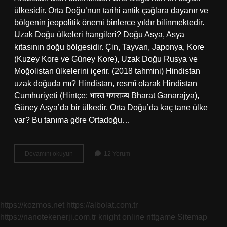
ülkesidir. Orta Doğu’nun tarihi antik çağlara dayanır ve
bölgenin jeopolitik önemi binlerce yıldır bilinmektedir.
Uzak Doğu ülkeleri hangileri? Doğu Asya, Asya
kıtasının doğu bölgesidir. Çin, Tayvan, Japonya, Kore
(Kuzey Kore ve Güney Kore), Uzak Doğu Rusya ve
Moğolistan ülkelerini içerir. (2018 tahmini) Hindistan
uzak doğuda mı? Hindistan, resmî olarak Hindistan
Cumhuriyeti (Hintçe: भारत गणराज्य Bhārat Gaṇarājya),
Güney Asya’da bir ülkedir. Orta Doğu’da kaç tane ülke
var? Bu tanıma göre Ortadoğu…
Neden
Devamını okuyun
12 Yorum
Uzak
Doğu
Denir
https://kozmos.net
https://albolat.com.tr
https://nanotekenerji.com.tr
knight online
nttgame
Sitemap