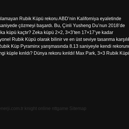
rılamayan Rubik Küpü rekoru ABD’nin Kaliforniya eyaletinde
3 saniyede çözmeyi başardı. Bu, Çinli Yusheng Du’nun 2018’de
 zeka küpü kaçtır? Zeka küpü 2×2, 3×3’ten 17×17’ye kadar
nel Rubik Küpü olarak bilinir ve en üst seviye tasarıma karşılı
, Rubik Küp Pyraminx yarışmasında 8.13 saniyeyle kendi rekorun
gi küple kırıldı? Dünya rekoru kırıldı! Max Park, 3×3 Rubik Küp
nerji.com.tr
knight online
nttgame
Sitemap