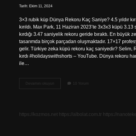
Tarih: Ekim 11, 2024
3×3 rubik küp Dünya Rekoru Kaç Saniye? 4.5 yıldır kı
kırıldı. Max Park, 11 Haziran 2023’te 3x3x3 küpü 3.1
kırdığı 3.47 saniyelik rekoru geride bıraktı. En büyük
tasarımda birçok parçadan oluşmaktadır. 17×17 profesyo
gelir. Türkiye zeka küpü rekoru kaç saniyedir? Selim
kırdı #holidayswithshorts – YouTube. Dünya rekoru han
ile…
Rubik
Devamını okuyun
10 Yorum
Küp
Rekoru
Kaç
https://kozmos.net
https://albolat.com.tr
https://nanoteke