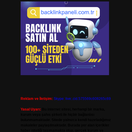
Reklam ve İletişim:
Skype: live:.cid.575569c608265c69
Yasal Uyarı:
Bu internet sitesi, herhangi bir marka,
kurum veya şahıs şirketi ile hiçbir bağlantısı
bulunmamaktadır. Sitede yalnızca kendi hazırladığımız
makaleler paylaşılmaktadır. Burada yer alan içerikler
haber niteliği taşımamakta olup, gerçek kurum ve