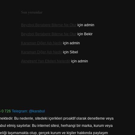
Son yorumlar
Beyzbol Berabere Biterse Ne Olur
için
admin
Beyzbol Berabere Biterse Ne Olur
için
Bekir
Karaman Diğer Adı Nedir
için
admin
Karaman Diğer Adı Nedir
için
Sibel
Aknetrent Yan Etkileri Nelerdir
için
admin
 0 726
Telegram: @karabul
ektedir. Bu nedenle, sitedeki içerikleri proaktif olarak denetleme veya
 etmiş sayılırlar. Bu internet sitesi, herhangi bir marka, kurum veya
niteliği taşımamakta olup, gerçek kurum ve kişiler hakkında paylaşım