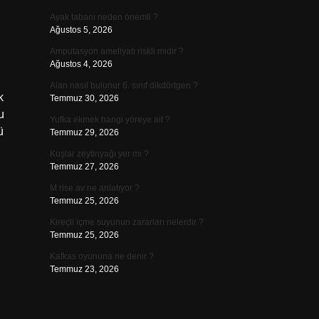
Ayak tabanı neden önemli ?
Ağustos 5, 2026
Amputasyon ameliyatı riskli midir ?
Ağustos 4, 2026
Alan nasıl bulunur 6. sınıf dikdörtgen ?
k
Temmuz 30, 2026
u
Yufka ekmek hangi yöreye ait ?
ü
Temmuz 29, 2026
Kuşlar zeytinyağı yer mi ?
Temmuz 27, 2026
M rise av ne anlatıyor ?
Temmuz 25, 2026
Kireçli içme suyunun zararları nelerdir ?
Temmuz 25, 2026
Kafkas oyununa ne denir ?
Temmuz 23, 2026