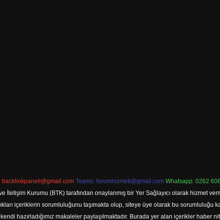
:
backlinkpaneli@gmail.com
Teams:
forumhizmeti@gmail.com
Whatsapp: 0262 606
ve İletişim Kurumu (BTK) tarafından onaylanmış bir Yer Sağlayıcı olarak hizmet verm
rı içeriklerin sorumluluğunu taşımakta olup, siteye üye olarak bu sorumluluğu kabul
a kendi hazırladığımız makaleler paylaşılmaktadır. Burada yer alan içerikler haber 