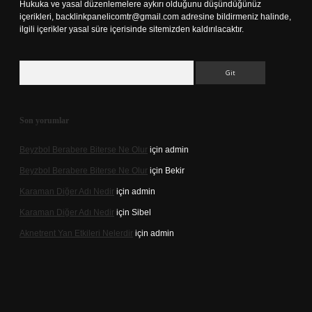
Hukuka ve yasal düzenlemelere aykırı olduğunu düşündüğünüz
içerikleri,
backlinkpanelicomtr@gmail.com
adresine bildirmeniz halinde,
ilgili içerikler yasal süre içerisinde sitemizden kaldırılacaktır.
Arama
Son yorumlar
Beyzbol Berabere Biterse Ne Olur
için
admin
Beyzbol Berabere Biterse Ne Olur
için
Bekir
Karaman Diğer Adı Nedir
için
admin
Karaman Diğer Adı Nedir
için
Sibel
Aknetrent Yan Etkileri Nelerdir
için
admin