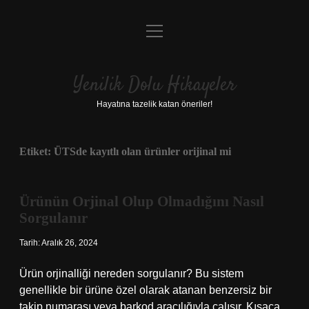
menüyü
Anasayfa
aç
Gizlilik Politikası
Yenilik Dolu Hikayeler
Yasal Uyarı
Hayatına tazelik katan öneriler!
Hakkımızda
Etiket:
ÜTSde kayıtlı olan ürünler orijinal mi
Ürünün Orjinal Olup Olmadığını Nasıl
Sorgulanır
Tarih: Aralık 26, 2024
Ürün orjinalliği nereden sorgulanır? Bu sistem
genellikle bir ürüne özel olarak atanan benzersiz bir
takip numarası veya barkod aracılığıyla çalışır. Kısaca