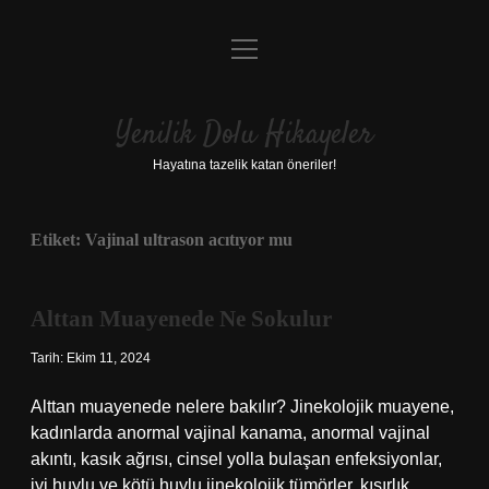
menüyü
Anasayfa
aç
Gizlilik Politikası
Yenilik Dolu Hikayeler
Yasal Uyarı
Hayatına tazelik katan öneriler!
Hakkımızda
Etiket:
Vajinal ultrason acıtıyor mu
Alttan Muayenede Ne Sokulur
Tarih: Ekim 11, 2024
Alttan muayenede nelere bakılır? Jinekolojik muayene,
kadınlarda anormal vajinal kanama, anormal vajinal
akıntı, kasık ağrısı, cinsel yolla bulaşan enfeksiyonlar,
iyi huylu ve kötü huylu jinekolojik tümörler, kısırlık