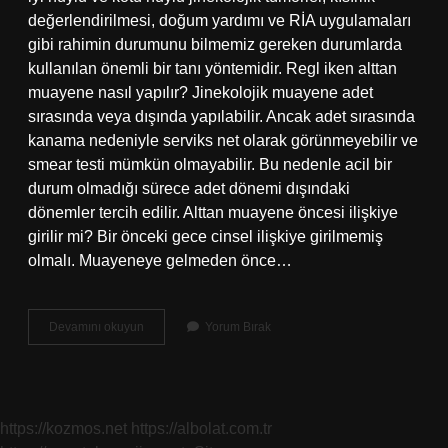
değerlendirilmesi, doğum yardımı ve RİA uygulamaları
gibi rahimin durumunu bilmemiz gereken durumlarda
kullanılan önemli bir tanı yöntemidir. Regl iken alttan
muayene nasıl yapılır? Jinekolojik muayene adet
sırasında veya dışında yapılabilir. Ancak adet sırasında
kanama nedeniyle serviks net olarak görünmeyebilir ve
smear testi mümkün olmayabilir. Bu nedenle acil bir
durum olmadığı sürece adet dönemi dışındaki
dönemler tercih edilir. Alttan muayene öncesi ilişkiye
girilir mi? Bir önceki gece cinsel ilişkiye girilmemiş
olmalı. Muayeneye gelmeden önce…
Alttan
Devamını okuyun
Yorum Bırak
Muayenede
Ne
Sokulur
https://kozmos.net
https://albolat.com.tr