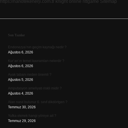
https://nanotekenerji.com.tr
knight online
nttgame
Sitemap
Sidebar
Son Yazılar
Endonezya’nın geçim kaynağı nedir ?
Ağustos 6, 2026
Kur’an’ın temel kavramları nelerdir ?
Ağustos 6, 2026
Ayak tabanı neden önemli ?
Ağustos 5, 2026
Amputasyon ameliyatı riskli midir ?
Ağustos 4, 2026
Alan nasıl bulunur 6. sınıf dikdörtgen ?
Temmuz 30, 2026
Yufka ekmek hangi yöreye ait ?
Temmuz 29, 2026