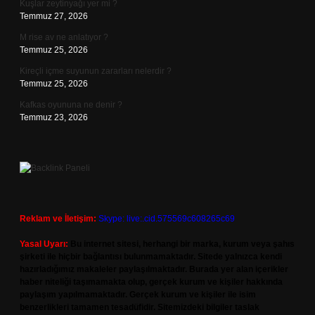
Kuşlar zeytinyağı yer mi ?
Temmuz 27, 2026
M rise av ne anlatıyor ?
Temmuz 25, 2026
Kireçli içme suyunun zararları nelerdir ?
Temmuz 25, 2026
Kafkas oyununa ne denir ?
Temmuz 23, 2026
Reklam ve İletişim:
Skype: live:.cid.575569c608265c69
Yasal Uyarı:
Bu internet sitesi, herhangi bir marka, kurum veya şahıs
şirketi ile hiçbir bağlantısı bulunmamaktadır. Sitede yalnızca kendi
hazırladığımız makaleler paylaşılmaktadır. Burada yer alan içerikler
haber niteliği taşımamakta olup, gerçek kurum ve kişiler hakkında
paylaşım yapılmamaktadır. Gerçek kurum ve kişiler ile isim
benzerlikleri tamamen tesadüfidir. Sitemizdeki bilgiler taslak