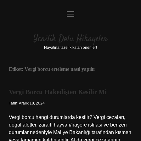
menüyü
Anasayfa
aç
Gizlilik Politikası
Yenilik Dolu Hikayeler
Yasal Uyarı
Hayatına tazelik katan öneriler!
Hakkımızda
Etiket:
Vergi borcu erteleme nasıl yapılır
Vergi Borcu Hakedişten Kesilir Mi
Tarih: Aralık 18, 2024
Vergi borcu hangi durumlarda kesilir? Vergi cezaları,
doğal afetler, zararlı hayvan/haşere istilası ve benzeri
durumlar nedeniyle Maliye Bakanlığı tarafından kısmen
veya tamamen kaldırılabilir. Af da vergi cezalarının