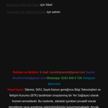
Karaman Diğer Adı Nedir
için
Sibel
Aknetrent Yan Etkileri Nelerdir
için
admin
 giriş
Reklam ve İletişim:
E-mail:
backlinkpaneli@gmail.com
Teams:
forumhizmeti@gmail.com
Whatsapp: 0262 606 0 726
Telegram:
@karabul
Yasal Uyarı:
Sitemiz, 5651 Sayılı Kanun gereğince Bilgi Teknolojileri ve
İletişim Kurumu (BTK) tarafından onaylanmış bir Yer Sağlayıcı olarak
hizmet vermektedir. Bu nedenle, sitedeki içerikleri proaktif olarak
denetleme veya araştırma yükümlülüğümüz bulunmamaktadır. Ancak,