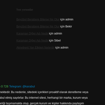
Son yorumlar
Beyzbol Berabere Biterse Ne Olur
için
admin
Beyzbol Berabere Biterse Ne Olur
için
Bekir
Karaman Diğer Adı Nedir
için
admin
Karaman Diğer Adı Nedir
için
Sibel
Aknetrent Yan Etkileri Nelerdir
için
admin
 0 726
Telegram: @karabul
ektedir. Bu nedenle, sitedeki içerikleri proaktif olarak denetleme veya
 etmiş sayılırlar. Bu internet sitesi, herhangi bir marka, kurum veya
niteliği taşımamakta olup, gerçek kurum ve kişiler hakkında paylaşım