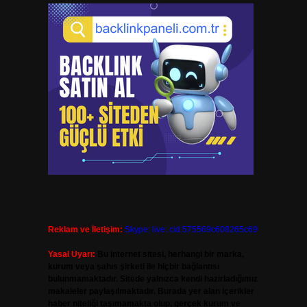
Reklam ve İletişim:
Skype: live:.cid.575569c608265c69
Yasal Uyarı:
Bu internet sitesi, herhangi bir marka,
kurum veya şahıs şirketi ile hiçbir bağlantısı
bulunmamaktadır. Sitede yalnızca kendi hazırladığımız
makaleler paylaşılmaktadır. Burada yer alan içerikler
haber niteliği taşımamakta olup, gerçek kurum ve