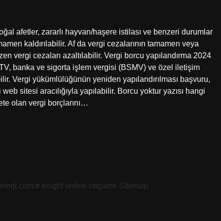
ğal afetler, zararlı hayvan/haşere istilası ve benzeri durumlar
amen kaldırılabilir. Af da vergi cezalarının tamamen veya
en vergi cezaları azaltılabilir. Vergi borcu yapılandırma 2024
MTV, banka ve sigorta işlem vergisi (BSMV) ve özel iletişim
abilir. Vergi yükümlülüğünün yeniden yapılandırılması başvuru,
 web sitesi aracılığıyla yapılabilir. Borcu yoktur yazısı hangi
lete olan vergi borçlarını…
nerji.com.tr
knight online
nttgame
Sitemap