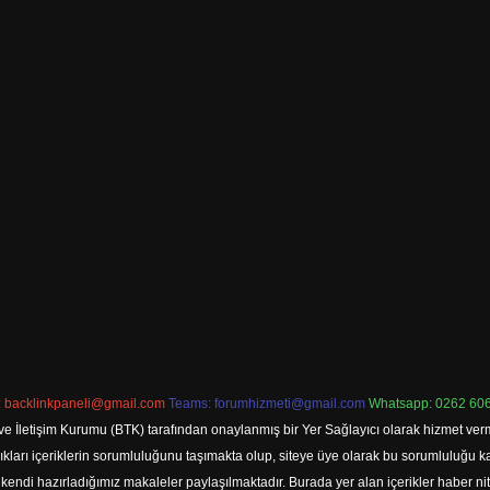
:
backlinkpaneli@gmail.com
Teams:
forumhizmeti@gmail.com
Whatsapp: 0262 606
ve İletişim Kurumu (BTK) tarafından onaylanmış bir Yer Sağlayıcı olarak hizmet verm
rı içeriklerin sorumluluğunu taşımakta olup, siteye üye olarak bu sorumluluğu kabul
a kendi hazırladığımız makaleler paylaşılmaktadır. Burada yer alan içerikler haber 