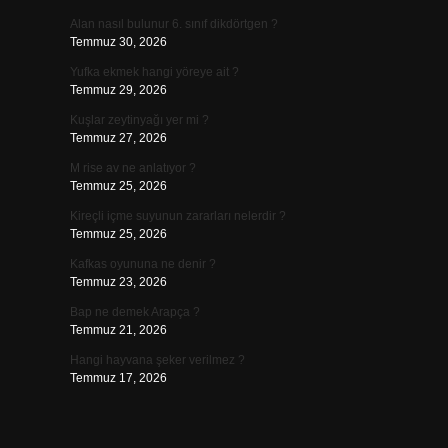
Alan nasıl bulunur 6. sınıf dikdörtgen ?
Temmuz 30, 2026
Yufka ekmek hangi yöreye ait ?
Temmuz 29, 2026
Kuşlar zeytinyağı yer mi ?
Temmuz 27, 2026
M rise av ne anlatıyor ?
Temmuz 25, 2026
Kireçli içme suyunun zararları nelerdir ?
Temmuz 25, 2026
Kafkas oyununa ne denir ?
Temmuz 23, 2026
Bap ne demek Arapça ?
Temmuz 21, 2026
Hangi hayvana şeker verilmez ?
Temmuz 17, 2026