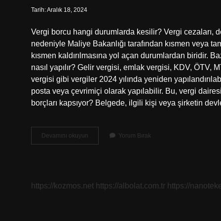
Tarih: Aralık 18, 2024
Vergi borcu hangi durumlarda kesilir? Vergi cezaları, do
nedeniyle Maliye Bakanlığı tarafından kısmen veya tam
kısmen kaldırılmasına yol açan durumlardan biridir. Baz
nasıl yapılır? Gelir vergisi, emlak vergisi, KDV, ÖTV, 
vergisi gibi vergiler 2024 yılında yeniden yapılandırıl
posta veya çevrimiçi olarak yapılabilir. Bu, vergi dairesi
borçları kapsıyor? Belgede, ilgili kişi veya şirketin dev
Vergi
Devamını okuyun
Yorum Bırak
Borcu
Hakedişten
Kesilir
Mi
https://kozmos.net
https://albolat.com.tr
https://nanoteke