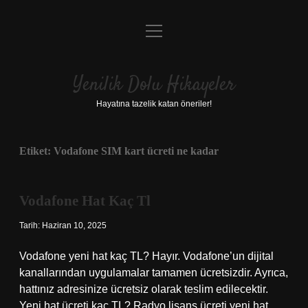
menüyü
Anasayfa
aç
Gizlilik Politikası
Yenilik Dolu Hikayeler
Yasal Uyarı
Hayatına tazelik katan öneriler!
Hakkımızda
Etiket:
Vodafone SIM kart ücreti ne kadar
Vodafone Hat Kaç Tl
Tarih: Haziran 10, 2025
Vodafone yeni hat kaç TL? Hayır. Vodafone’un dijital
kanallarından uygulamalar tamamen ücretsizdir. Ayrıca,
hattınız adresinize ücretsiz olarak teslim edilecektir.
Yeni hat ücreti kaç TL? Radyo lisans ücreti yeni hat