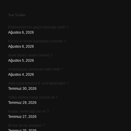
Sidebar
Son Yazılar
Endonezya’nın geçim kaynağı nedir ?
Ağustos 6, 2026
Kur’an’ın temel kavramları nelerdir ?
Ağustos 6, 2026
Ayak tabanı neden önemli ?
Ağustos 5, 2026
Amputasyon ameliyatı riskli midir ?
Ağustos 4, 2026
Alan nasıl bulunur 6. sınıf dikdörtgen ?
Temmuz 30, 2026
Yufka ekmek hangi yöreye ait ?
Temmuz 29, 2026
Kuşlar zeytinyağı yer mi ?
Temmuz 27, 2026
M rise av ne anlatıyor ?
Temmuz 25, 2026