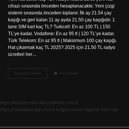
cihazı sırasında önceden hesaplanacaktır. Yeni çizgi
sistemi sırasında önceden toplanır. İlk ay 21.54 çay
kaşığı ve geri kalan 11 ay ayda 21.50 çay kaşığıdır. 1
tane SIM kart kaç TL? Turkcell: En az 100 TL | 150
TL’ye kadar. Vodafone: En az 95 tl | 120 TL’ye kadar.
Türk Telekom: En az 95 tl | Maksimum 100 çay kaşığı.
Hat çıkarmak kaç TL 2025? 2025 için 21.50 TL radyo
ücretleri her…
Vodafone
Devamını okuyun
Yorum Bırak
Hat
Kaç
Tl
https://kozmos.net
https://albolat.com.tr
https://nanotekenerji.com.tr
knight online
nttgame
Sitemap