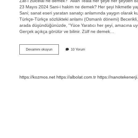
Zat-ı zülcelal ne demek? “Allah Teala her şeye her şeyden
23 Mayıs 2024 Sani-i hakim ne demek? Her şeyi hikmetle yapan;
Sani; sanat eseri yaratan sanatçı anlamında yaygın olarak ku
Türkçe-Türkçe sözlükteki anlamı (Osmanlı dönemi) Becerikli, 
arada düşündüğünüzde, “Yüce Yaratıcı her şeyi, amacına uyg
Gerçek açıkça görülür ve bilinir. Zülf ne demek…
Sani
Devamını okuyun
10 Yorum
Zulcelal
Ne
Demek
https://kozmos.net
https://albolat.com.tr
https://nanotekenerji