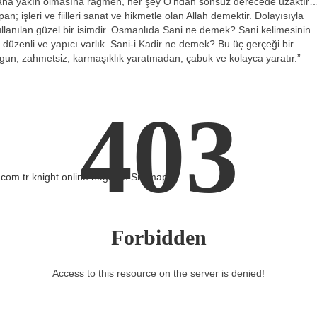
 daha yakın olmasına rağmen, her şey O’ndan sonsuz derecede uzaktır
 işleri ve fiilleri sanat ve hikmetle olan Allah demektir. Dolayısıyla
llanılan güzel bir isimdir. Osmanlıda Sani ne demek? Sani kelimesinin
düzenli ve yapıcı varlık. Sani-i Kadir ne demek? Bu üç gerçeği bir
un, zahmetsiz, karmaşıklık yaratmadan, çabuk ve kolayca yaratır.”
403
.com.tr
knight online
nttgame
Sitemap
Forbidden
Access to this resource on the server is denied!