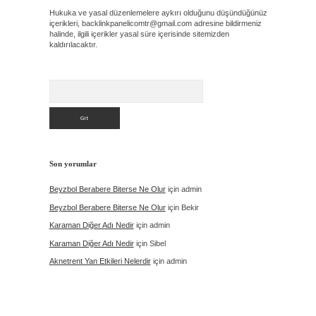
Hukuka ve yasal düzenlemelere aykırı olduğunu düşündüğünüz
içerikleri,
backlinkpanelicomtr@gmail.com
adresine bildirmeniz
halinde, ilgili içerikler yasal süre içerisinde sitemizden
kaldırılacaktır.
Arama
Son yorumlar
Beyzbol Berabere Biterse Ne Olur
için
admin
Beyzbol Berabere Biterse Ne Olur
için
Bekir
Karaman Diğer Adı Nedir
için
admin
Karaman Diğer Adı Nedir
için
Sibel
Aknetrent Yan Etkileri Nelerdir
için
admin