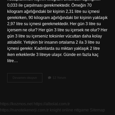
0,033 ile çarpılması gerekmektedir. Örneğin 70
kilogram ağırlığındaki bir kişinin 2,31 litre su içmesi
gerekirken, 90 kilogram ağırlığındaki bir kişinin yaklaşık
2,97 litre su içmesi gerekmektedir. Her gün 3 litre su
içersem ne olur? Her gün 3 litre su içersek ne olur? Her
gün 3 litre su içerseniz toksinler vücuttan daha kolay
atılabilir. Yetişkin bir insanın ortalama 2 ila 3 litre su
içmesi gerekir. Kadınlarda su miktarı yaklaşık 2 litre
iken erkeklerde 3 litreye ulaşır. Günde en fazla kaç
litre…
60
Devamını okuyun
12 Yorum
Kilo
Bir
Insan
Günde
Kaç
https://kozmos.net
https://albolat.com.tr
Litre
https://nanotekenerji.com.tr
knight online
nttgame
Sitemap
Su
Içmeli