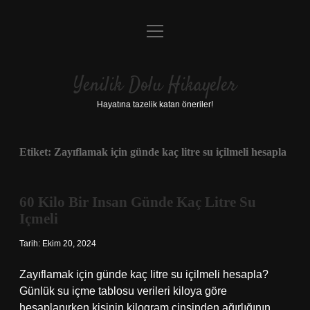
menüyü
Anasayfa
aç
Gizlilik Politikası
Yenilik Dolu Hikayeler
Yasal Uyarı
Hayatına tazelik katan öneriler!
Hakkımızda
Etiket:
Zayıflamak için günde kaç litre su içilmeli hesapla
60 Kilo Bir Insan Günde Kaç Litre Su
Içmeli
Tarih: Ekim 20, 2024
Zayıflamak için günde kaç litre su içilmeli hesapla?
Günlük su içme tablosu verileri kiloya göre
hesaplanırken kişinin kilogram cinsinden ağırlığının