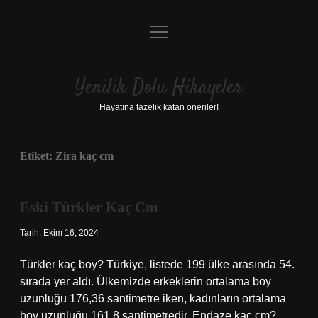
menüyü
Anasayfa
aç
Gizlilik Politikası
Yenilik Dolu Hikayeler
Yasal Uyarı
Hayatına tazelik katan öneriler!
Hakkımızda
Etiket:
Zira kaç cm
Eski Türkler Kaç Cm
Tarih: Ekim 16, 2024
Türkler kaç boy? Türkiye, listede 199 ülke arasında 54.
sırada yer aldı. Ülkemizde erkeklerin ortalama boy
uzunluğu 176,36 santimetre iken, kadınların ortalama
boy uzunluğu 161,8 santimetredir. Endaze kaç cm?