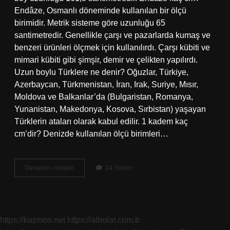
Endâze, Osmanlı döneminde kullanılan bir ölçü
birimidir. Metrik sisteme göre uzunluğu 65
santimetredir. Genellikle çarşı ve pazarlarda kumaş ve
benzeri ürünleri ölçmek için kullanılırdı. Çarşı kübiti ve
mimari kübiti gibi şimşir, demir ve çelikten yapılırdı.
Uzun boylu Türklere ne denir? Oğuzlar, Türkiye,
Azerbaycan, Türkmenistan, İran, Irak, Suriye, Mısır,
Moldova ve Balkanlar’da (Bulgaristan, Romanya,
Yunanistan, Makedonya, Kosova, Sırbistan) yaşayan
Türklerin ataları olarak kabul edilir. 1 kadem kaç
cm’dir? Denizde kullanılan ölçü birimleri…
Eski
Devamını okuyun
14 Yorum
Türkler
Kaç
Cm
https://kozmos.net
https://albolat.com.tr