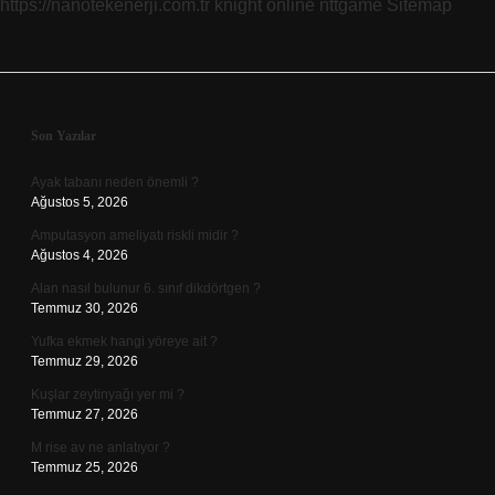
https://nanotekenerji.com.tr
knight online
nttgame
Sitemap
Sidebar
Son Yazılar
Ayak tabanı neden önemli ?
Ağustos 5, 2026
Amputasyon ameliyatı riskli midir ?
Ağustos 4, 2026
Alan nasıl bulunur 6. sınıf dikdörtgen ?
Temmuz 30, 2026
Yufka ekmek hangi yöreye ait ?
Temmuz 29, 2026
Kuşlar zeytinyağı yer mi ?
Temmuz 27, 2026
M rise av ne anlatıyor ?
Temmuz 25, 2026