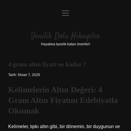
menüyü
Anasayfa
aç
Gizlilik Politikası
Yenilik Dolu Hikayeler
Yasal Uyarı
Hayatına tazelik katan öneriler!
Hakkımızda
4 gram altın fiyatı ne kadar ?
Tarih: Nisan 7, 2026
Kelimelerin Altın Değeri: 4
Gram Altın Fiyatını Edebiyatla
Okumak
Kelimeler, tıpkı altın gibi, bir dönemin, bir duygunun ve