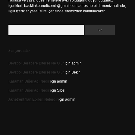
Hukuka ve yasal düzenlemelere aykırı olduğunu düşündüğünüz
içerikleri,
backlinkpanelicomtr@gmail.com
adresine bildirmeniz halinde,
ilgili içerikler yasal süre içerisinde sitemizden kaldırılacaktır.
Arama
Son yorumlar
Beyzbol Berabere Biterse Ne Olur
için
admin
Beyzbol Berabere Biterse Ne Olur
için
Bekir
Karaman Diğer Adı Nedir
için
admin
Karaman Diğer Adı Nedir
için
Sibel
Aknetrent Yan Etkileri Nelerdir
için
admin