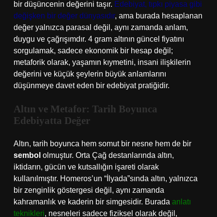
bir düşüncenin değerini taşır.
Edebiyat, tıpkı piyasa gibi
değişken bir değer dünyasıdır
, ama burada hesaplanan
değer yalnızca parasal değil, aynı zamanda anlam,
duygu ve çağrışımdır. 4 gram altının güncel fiyatını
sorgulamak, sadece ekonomik bir hesap değil;
metaforik olarak, yaşamın kıymetini, insani ilişkilerin
değerini ve küçük şeylerin büyük anlamlarını
düşünmeye davet eden bir edebiyat pratiğidir.
Altın ve Metafor: Tarih Boyunca
Edebiyatta Değer
Altın, tarih boyunca hem somut bir nesne hem de bir
sembol
olmuştur. Orta Çağ destanlarında altın,
iktidarın, gücün ve kutsallığın işareti olarak
kullanılmıştır. Homeros’un “İlyada”sında altın, yalnızca
bir zenginlik göstergesi değil, aynı zamanda
kahramanlık ve kaderin bir simgesidir. Burada
anlatı
teknikleri
, nesneleri sadece fiziksel olarak değil,