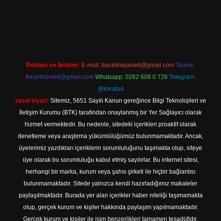
 mobil giriş
Reklam ve İletişim:
E-mail:
backlinkpaneli@gmail.com
Teams:
forumhizmeti@gmail.com
Whatsapp: 0262 606 0 726
Telegram:
@karabul
Yasal Uyarı:
Sitemiz, 5651 Sayılı Kanun gereğince Bilgi Teknolojileri ve
İletişim Kurumu (BTK) tarafından onaylanmış bir Yer Sağlayıcı olarak
hizmet vermektedir. Bu nedenle, sitedeki içerikleri proaktif olarak
denetleme veya araştırma yükümlülüğümüz bulunmamaktadır. Ancak,
üyelerimiz yazdıkları içeriklerin sorumluluğunu taşımakta olup, siteye
üye olarak bu sorumluluğu kabul etmiş sayılırlar. Bu internet sitesi,
herhangi bir marka, kurum veya şahıs şirketi ile hiçbir bağlantısı
bulunmamaktadır. Sitede yalnızca kendi hazırladığımız makaleler
paylaşılmaktadır. Burada yer alan içerikler haber niteliği taşımamakta
olup, gerçek kurum ve kişiler hakkında paylaşım yapılmamaktadır.
Gerçek kurum ve kişiler ile isim benzerlikleri tamamen tesadüfidir.