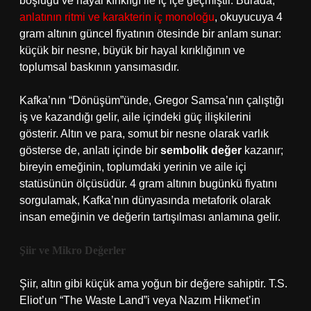
boşluğu ve hayal kırıklığı ile iç içe geçmiştir. Burada,
anlatının ritmi ve karakterin iç monoloğu
, okuyucuya 4
gram altının güncel fiyatının ötesinde bir anlam sunar:
küçük bir nesne, büyük bir hayal kırıklığının ve
toplumsal baskının yansımasıdır.
Kafka’nın “Dönüşüm”ünde, Gregor Samsa’nın çalıştığı
iş ve kazandığı gelir, aile içindeki güç ilişkilerini
gösterir. Altın ve para, somut bir nesne olarak varlık
gösterse de, anlatı içinde bir
sembolik değer
kazanır;
bireyin emeğinin, toplumdaki yerinin ve aile içi
statüsünün ölçüsüdür. 4 gram altının bugünkü fiyatını
sorgulamak, Kafka’nın dünyasında metaforik olarak
insan emeğinin ve değerin tartışılması anlamına gelir.
Şiir ve Mikro Değerler
Şiir, altın gibi küçük ama yoğun bir değere sahiptir. T.S.
Eliot’un “The Waste Land”i veya Nazım Hikmet’in