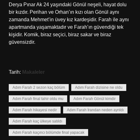
Derya Pınar Ak 24 yaşındaki Gönül neşeli, hayat dolu
bir kızdır. Perihan ve Orhan’ın kızı olan Gönül aynı
zamanda Mehmet’in üvey kız kardeşidir. Farah ile aynı
apartmanda yaşamaktadır ve Farah’ın güvendiği tek
kişidir. Komik, biraz seçici, biraz sakar ve biraz
güvensizdir.
Tarih:
Makaleler
Adım Farah 2 sezon kaç bölüm
Adım Farah dizisine ne oldu
Adım Farah final tahir oldu mu
Adım Farah Gönül kimdir
Adım Farah hikayesi nedir
Adım Farah İrandan neden ayrıldı
Adım Farah kaç ülkeye satıldı
Adım Farah kaçıncı bölümde final yapacak