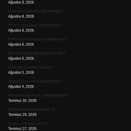
Ağustos 9, 2026
Kuzu etinin kokusu nasıl yok edilir ?
Ağustos 8, 2026
Motor iç temizleyici nasıl kullanılır ?
Ağustos 8, 2026
Endonezya’nın geçim kaynağı nedir ?
Ağustos 6, 2026
Kur’an’ın temel kavramları nelerdir ?
Ağustos 6, 2026
Ayak tabanı neden önemli ?
Ağustos 5, 2026
Amputasyon ameliyatı riskli midir ?
Ağustos 4, 2026
Alan nasıl bulunur 6. sınıf dikdörtgen ?
Temmuz 30, 2026
Yufka ekmek hangi yöreye ait ?
Temmuz 29, 2026
Kuşlar zeytinyağı yer mi ?
Temmuz 27, 2026