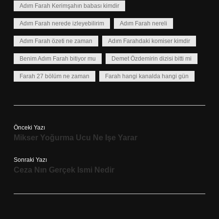
Adım Farah Kerimşahın babası kimdir
Adım Farah nerede izleyebilirim
Adım Farah nereli
Adım Farah özeti ne zaman
Adım Farahdaki komiser kimdir
Benim Adım Farah bitiyor mu
Demet Özdemirin dizisi bitti mi
Farah 27 bölüm ne zaman
Farah hangi kanalda hangi gün
Önceki Yazı
Mikser Yoğurma Ucu Ne Işe Yarar
Sonraki Yazı
Ceza Nın Gerçek Ismi Nedir