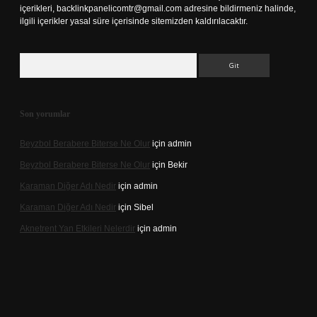
içerikleri,
backlinkpanelicomtr@gmail.com
adresine bildirmeniz halinde,
ilgili içerikler yasal süre içerisinde sitemizden kaldırılacaktır.
Arama
Son yorumlar
Beyzbol Berabere Biterse Ne Olur
için
admin
Beyzbol Berabere Biterse Ne Olur
için
Bekir
Karaman Diğer Adı Nedir
için
admin
Karaman Diğer Adı Nedir
için
Sibel
Aknetrent Yan Etkileri Nelerdir
için
admin