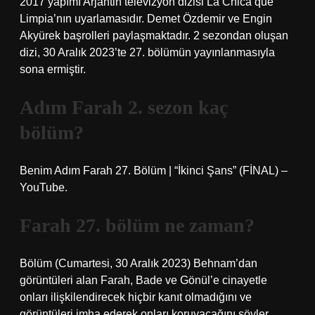
2017 yapımı Arjantin televizyon dizisi La Chica que
Limpia’nın uyarlamasıdır. Demet Özdemir ve Engin
Akyürek başrolleri paylaşmaktadır. 2 sezondan oluşan
dizi, 30 Aralık 2023’te 27. bölümün yayınlanmasıyla
sona ermiştir.
Adım Farah 2. sezon kaç
bölüm?
Benim Adım Farah 27. Bölüm | “İkinci Şans” (FİNAL) –
YouTube.
Farah 27. bölüm ne zaman?
Bölüm (Cumartesi, 30 Aralık 2023) Behnam’dan
görüntüleri alan Farah, Bade ve Gönül’e cinayetle
onları ilişkilendirecek hiçbir kanıt olmadığını ve
görüntüleri imha ederek onları koruyacağını söyler.