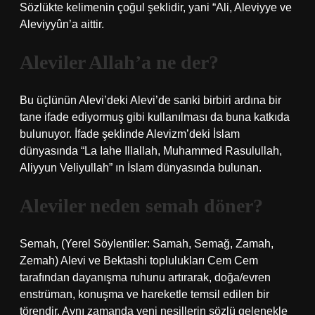
Sözlükte kelimenin çoğul şeklidir, yani “Ali, Aleviyye ve
Aleviyyûn’a aittir.
Aleviler Allah’a ne der?
Bu üçlünün Alevi’deki Alevi’de sanki birbiri ardına bir
tane ifade ediyormuş gibi kullanılması da buna katkıda
bulunuyor. İfade şeklinde Alevizm’deki İslam
dünyasında “La Iahe Illallah, Muhammed Rasulullah,
Aliyyun Veliyullah” ın İslam dünyasında bulunan.
Aleviler neden semah döner?
Semah, (Yerel Söylentiler: Samah, Semağ, Zamah,
Zemah) Alevi ve Bektashi toplulukları Cem Cem
tarafından dayanışma ruhunu artırarak, doğa/evren
enstrüman, konuşma ve hareketle temsil edilen bir
törendir. Aynı zamanda yeni nesillerin sözlü gelenekle