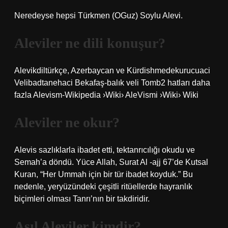
Neredeyse hepsi Türkmen (OGuz) Soylu Alevi.
Aleviler ne dili konuşur?
Alevikdiltürkçe, Azerbaycan ve Kürdishmedekurucuaci
Velibadtanehaci Bekafaş-balık veli Tomb2 hatları daha
fazla Alevism-Wikipedia ›Wiki› AleVismi ›Wiki› Wiki
Aleviler ne okur?
Alevis sazlıklarla ibadet etti, tektanrıcılığı okudu ve
Semah’a döndü. Yüce Allah, Surat Al -ajj 67’de Kutsal
Kuran, “Her Ummah için bir tür ibadet koyduk.” Bu
nedenle, yeryüzündeki çeşitli ritüellerde hayranlık
biçimleri olması Tanrı’nın bir takdiridir.
Asıl Aleviler kimdir?