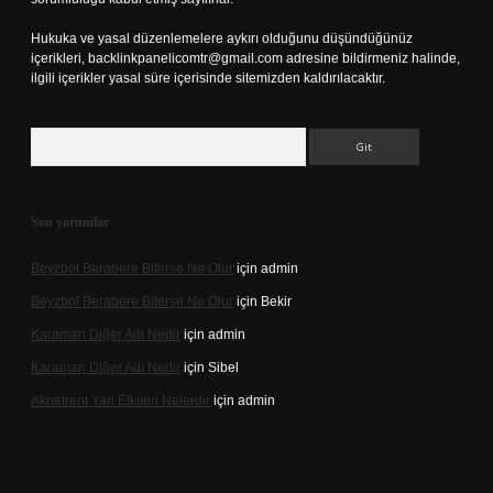
Hukuka ve yasal düzenlemelere aykırı olduğunu düşündüğünüz
içerikleri,
backlinkpanelicomtr@gmail.com
adresine bildirmeniz halinde,
ilgili içerikler yasal süre içerisinde sitemizden kaldırılacaktır.
Arama
Son yorumlar
Beyzbol Berabere Biterse Ne Olur
için
admin
Beyzbol Berabere Biterse Ne Olur
için
Bekir
Karaman Diğer Adı Nedir
için
admin
Karaman Diğer Adı Nedir
için
Sibel
Aknetrent Yan Etkileri Nelerdir
için
admin