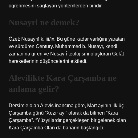
öğrenmesini sağlayan yöntemlerden biridir.
Nusayri ne demek?
Özet: Nusayrîlik, iii/ix. Bu güne kadar varlığını yaratan
ve sürdüren Century. Muhammed b. Nusayr, kendi
zamanına giren ve Nusayrî teolojisini oluşturan Gulât
hareketlerinin düşüncelerini etkiledi.
Alevilikte Kara Çarşamba ne
anlama gelir?
Dersim’e olan Alevis inancına göre, Mart ayının ilk üç
Çarşamba günü “Xezır ayı” olarak da bilinen “Kara
Çarşamba”. “Yüzyıllardır gerçekleşen bir gelenek olan
Kara Çarşamba Olan da baharın başlangıcı.