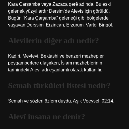
Kara Çarşamba veya Zazaca qerê adında. Bu eski
gelenek yüzyıllardır Dersim’de Alevis için görüldü.
Bugün “Kara Çarşamba” geleneği gibi bölgelerde
yaşayan Derssim, Erzincan, Erzurum, Varto, Bingöl.
Alevilerin diğer adı nedir?
Kadiri, Mevlevi, Bektashi ve benzeri mezhepler
peygamberlere ulaşırken, İslam mezheblerinin
tarihindeki Alevi adı eşanlamlı olarak kullanılır.
Semah türküleri listesi nedir?
Semah ve sözleri özlem duydu. Aşık Veeysel. 02:14.
Alevî insana ne denir?