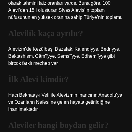
olarak tahmini faiz oranları vardır. Buna göre, 100
Alevi’den 15’i oluşturan Sivas Alevis’in toplam
nüfusunun en yüksek oranına sahip Türiye’nin toplamı.
Alevilik kaça ayrılır?
Alevizm’de Kezülbaş, Dazalak, Kalendiyye, Bedriyye,
Bektashism, Câm’îyye, Şems’îyye, Edhem’îyye gibi
birçok farklı mezhep var.
İlk Alevi kimdir?
Hacı Bekhaaş-ı Veli ile Alevizmin inancının Anadolu’ya
ve Ozanların Nefesi’ne gelen hayata getirildiğine
inanılmaktadır.
Aleviler hangi boydan gelir?