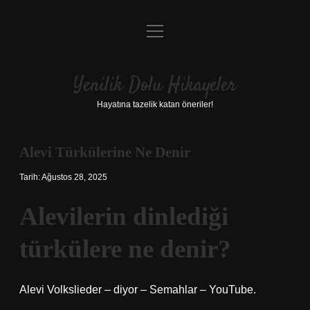
menüyü
Anasayfa
aç
Gizlilik Politikası
Yenilik Dolu Hikayeler
Yasal Uyarı
Hayatına tazelik katan öneriler!
Hakkımızda
Alevi Türkülerine Ne Denir
Tarih: Ağustos 28, 2025
Alevilerin dinlediği
türkülere ne denir?
Alevi Volkslieder – diyor – Semahlar – YouTube.