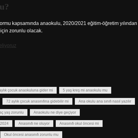
mu?
m reformu kapsamında anaokulu, 2020/2021 eğitim-öğretim yılından
 için zorunlu olacak.
liyoruz
aylık çocuk anaokuluna gider mi
5 yaş kreş mi anaokulu mu
72 aylık çocuk anasınıfına gidebilir mi
Ana okulu ana sınıfı nasıl yazılır
aç yaş zorunlu
Anaokulu ne diye geçiyor
n 2024
Anasınıfı ne oluyor
Anasınıfı okul öncesi mi
Okul öncesi anasınıfı zorunlu mu