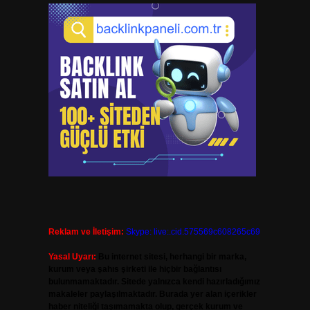
Reklam ve İletişim:
Skype: live:.cid.575569c608265c69
Yasal Uyarı:
Bu internet sitesi, herhangi bir marka,
kurum veya şahıs şirketi ile hiçbir bağlantısı
bulunmamaktadır. Sitede yalnızca kendi hazırladığımız
makaleler paylaşılmaktadır. Burada yer alan içerikler
haber niteliği taşımamakta olup, gerçek kurum ve