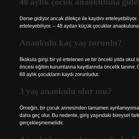
48 aylık çocuk anaokuluna gide
Derse gidiyor ancak dilekçe ile kaydını erteleyebiliyor. 
erteleyebiliyor. – 48 aydan küçük çocuklar anaokuluna 
Anaokulu kaç yaş zorunlu?
İlkokula girişi bir yıl ertelenen ve bir önceki yılda oku
öncesi eğitim kurumlarına kayıtlarında öncelik tanınır.
68 aylık çocukların kaydı zorunludur.
3 yaş anaokulu olur mu?
Örneğin, bir çocuk annesinden tamamen ayrılamıyorsa
daha geç olur. Bu nedenle, giriş yaşındaki bireysel far
gerçekleşmemelidir.