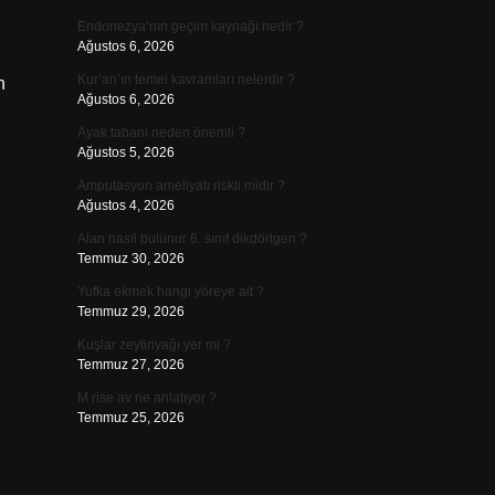
Endonezya’nın geçim kaynağı nedir ?
Ağustos 6, 2026
Kur’an’ın temel kavramları nelerdir ?
n
Ağustos 6, 2026
Ayak tabanı neden önemli ?
Ağustos 5, 2026
Amputasyon ameliyatı riskli midir ?
Ağustos 4, 2026
Alan nasıl bulunur 6. sınıf dikdörtgen ?
Temmuz 30, 2026
Yufka ekmek hangi yöreye ait ?
Temmuz 29, 2026
Kuşlar zeytinyağı yer mi ?
Temmuz 27, 2026
M rise av ne anlatıyor ?
Temmuz 25, 2026