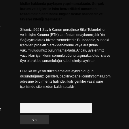
kişiler hakkında paylaşım yapılmamaktadır. Gerçek
kurum ve kişiler ile isim benzerlikleri tamamen
tesadüfidir. Sitemizdeki bilgiler taslak halindedir ve
tavsiye niteliği taşımazlar.
5
Sitemiz, 5651 Sayılı Kanun gereğince Bilgi Teknolojileri
ve İletişim Kurumu (BTK) tarafından onaylanmış bir Yer
Sağlayıcı olarak hizmet vermektedir. Bu nedenle, sitedeki
içerikleri proaktif olarak denetleme veya araştırma
yükümlülüğümüz bulunmamaktadır. Ancak, üyelerimiz
yazdıkları içeriklerin sorumluluğunu taşımakta olup, siteye
üye olarak bu sorumluluğu kabul etmiş sayılırlar.
Hukuka ve yasal düzenlemelere aykırı olduğunu
düşündüğünüz içerikleri,
backlinkpanelicomtr@gmail.com
adresine bildirmeniz halinde, ilgili içerikler yasal süre
içerisinde sitemizden kaldırılacaktır.
Arama
n