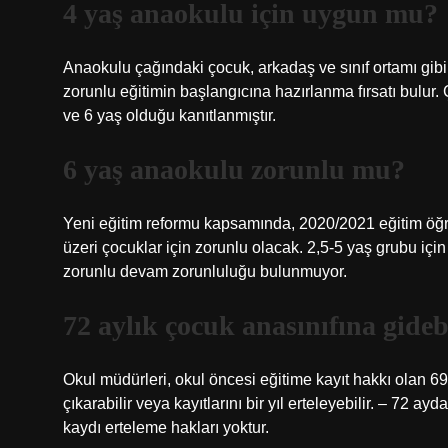
4 yaş anaokulu için uygun mu?
Anaokulu çağındaki çocuk, arkadaş ve sınıf ortamı gibi 
zorunlu eğitimin başlangıcına hazırlanma fırsatı bulu
ve 6 yaş olduğu kanıtlanmıştır.
6 yaş anaokulu zorunlu mu?
Yeni eğitim reformu kapsamında, 2020/2021 eğitim öğreti
üzeri çocuklar için zorunlu olacak. 2,5-5 yaş grubu içi
zorunlu devam zorunluluğu bulunmuyor.
72 aylık çocuk anasınıfına gideb
Okul müdürleri, okul öncesi eğitime kayıt hakkı olan 69,
çıkarabilir veya kayıtlarını bir yıl erteleyebilir. – 72 
kaydı erteleme hakları yoktur.