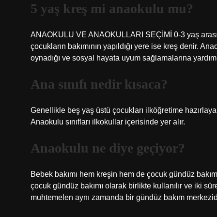
5 yaş kreş mi anaokulu mu?
ANAOKULU VE ANAOKULLARI SEÇİMİ 0-3 yaş arası çocu
çocukların bakımının yapıldığı yere ise kreş denir. Anao
oynadığı ve sosyal hayata uyum sağlamalarına yardımcı 
Ana sınıfı nedir kısaca?
Genellikle beş yaş üstü çocukları ilköğretime hazırlayan 
Anaokulu sınıfları ilkokullar içerisinde yer alır.
Anaokulu ne diye geçiyor?
Bebek bakımı hem kreşin hem de çocuk gündüz bakımın
çocuk gündüz bakımı olarak birlikte kullanılır ve iki sür
muhtemelen aynı zamanda bir gündüz bakım merkezidi