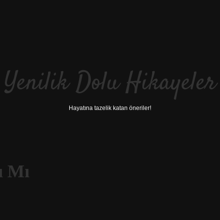
Yenilik Dolu Hikayeler
Hayatına tazelik katan öneriler!
ı Mı