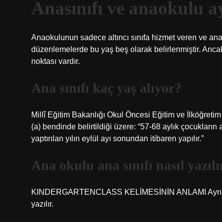
Anasınıfı ve anaokulu a
Anaokulunun sadece altıncı sınıfa hizmet veren ve anaok
düzenlemelerde bu yaş beş olarak belirlenmiştir. Ancak
noktası vardır.
Ana sınıfı kaç yaş alıyor?
Millî Eğitim Bakanlığı Okul Öncesi Eğitim ve İlköğreti
(a) bendinde belirtildiği üzere: “57-68 aylık çocukların
yaptırılan yılın eylül ayı sonundan itibaren yapılır.”
Ana okulu ana sınıfı nasıl yazılı
KINDERGARTENCLASS KELİMESİNİN ANLAMI Ayrı yazılmal
yazılır.