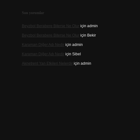
Son yorumlar
Beyzbol Berabere Biterse Ne Olur
için
admin
Beyzbol Berabere Biterse Ne Olur
için
Bekir
Karaman Diğer Adı Nedir
için
admin
Karaman Diğer Adı Nedir
için
Sibel
Aknetrent Yan Etkileri Nelerdir
için
admin