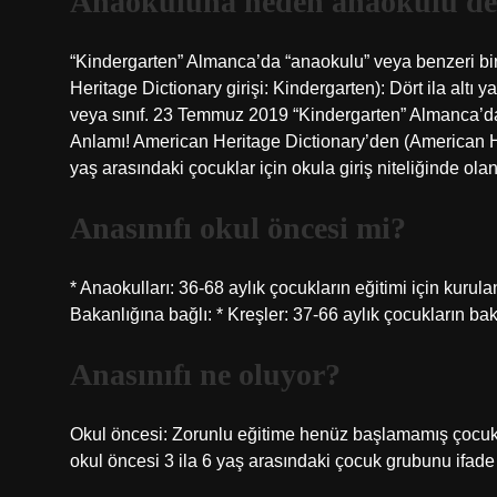
Anaokuluna neden anaokulu de
“Kindergarten” Almanca’da “anaokulu” veya benzeri bi
Heritage Dictionary girişi: Kindergarten): Dört ila altı 
veya sınıf. 23 Temmuz 2019 “Kindergarten” Almanca’da 
Anlamı! American Heritage Dictionary’den (American Her
yaş arasındaki çocuklar için okula giriş niteliğinde olan
Anasınıfı okul öncesi mi?
* Anaokulları: 36-68 aylık çocukların eğitimi için kurula
Bakanlığına bağlı: * Kreşler: 37-66 aylık çocukların bak
Anasınıfı ne oluyor?
Okul öncesi: Zorunlu eğitime henüz başlamamış çocuklar
okul öncesi 3 ila 6 yaş arasındaki çocuk grubunu ifade