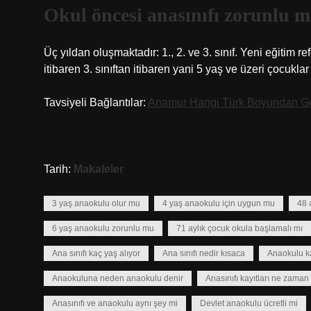
Okul öncesi anasınıfı zorunlu 
Üç yıldan oluşmaktadır: 1., 2. ve 3. sınıf. Yeni eğiti
itibaren 3. sınıftan itibaren yani 5 yaş ve üzeri çocuklar
Tavsiyeli Bağlantılar:
Anamur Hangi Türk Boyundan Ge
Tarih:
Makaleler
3 yaş anaokulu olur mu
4 yaş anaokulu için uygun mu
48 
6 yaş anaokulu zorunlu mu
71 aylık çocuk okula başlamalı mı
Ana sınıfı kaç yaş alıyor
Ana sınıfı nedir kısaca
Anaokulu k
Anaokuluna neden anaokulu denir
Anasınıfı kayıtları ne zama
Anasınıfı ve anaokulu aynı şey mi
Devlet anaokulu ücretli mi